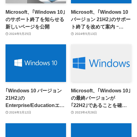
Microsoft、｢Windows 10｣
Microsoft、｢Windows 10
のサポート終了を知らせる
バージョン 21H2｣のサポー
新しいページを公開
ト終了を改めて案内 ｰ
Enterprise/Educationエデ
2024年5月25日
2024年5月13日
ィションが6月11日でサポ
ート終了へ
｢Windows 10 バージョン
Microsoft、｢Windows 10｣
21H2｣の
の最終バージョンが
Enterprise/Educationエデ
｢22H2｣であることを確認 −
ィション、今年6月11日で
｢Windows 11 LTSC｣は
2024年3月12日
2023年4月28日
サポート終了へ
2024年後半に提供予定