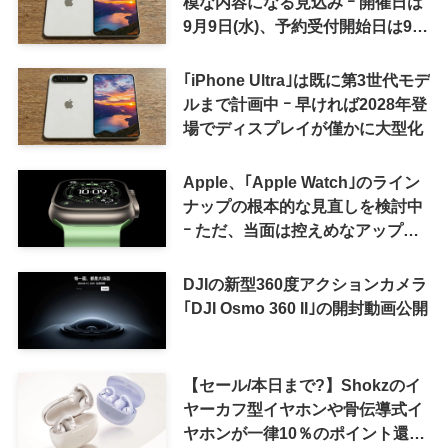
模な内容になる見込み ｰ 開催日は
9月9日(水)、予約受付開始日は9月
12日(土)の予想
｢iPhone Ultra｣は既に第3世代モデ
ルまで計画中 ｰ 早ければ2028年登
場でディスプレイが僅かに大型化
Apple、｢Apple Watch｣のライン
ナップの根本的な見直しを検討中
ｰ ただ、当面は控えめなアップグ
レードが続く見通し
DJIの新型360度アクションカメラ
｢DJI Osmo 360 II｣の開封動画公開
【セール/本日まで?】Shokzのイ
ヤーカフ型イヤホンや骨伝導式イ
ヤホンが一律10％のポイント還元