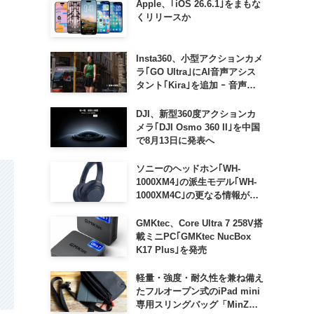
Apple、｢iOS 26.6.1｣をまもな
くリリースか
Insta360、小型アクションカメ
ラ｢GO Ultra｣にAI音声アシス
タント｢Kira｣を追加 ｰ 音声で
質問したり、リアルタイム翻訳
などが利用可能に
DJI、新型360度アクションカ
メラ｢DJI Osmo 360 II｣を中国
で8月13日に発表へ
ソニーのヘッドホン｢WH-
1000XM4｣の派生モデル｢WH-
1000XM4C｣の更なる情報が明
らかに
GMKtec、Core Ultra 7 258V搭
載ミニPC｢GMKtec NucBox
K17 Plus｣を発売
軽量・強度・耐久性を兼ね備え
たフルオープン式のiPad mini
専用スリングバッグ「MinZ