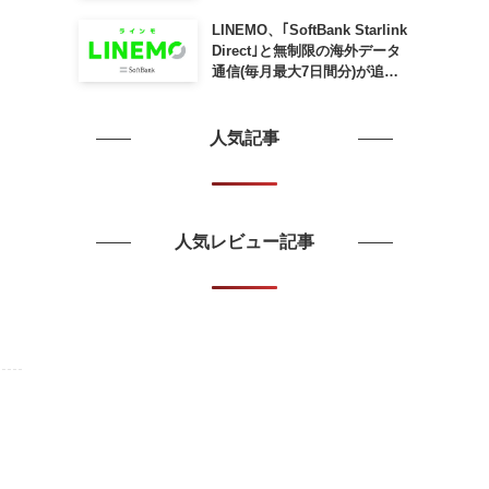
SLING mini for iPad mini」
発売
LINEMO、｢SoftBank Starlink
Direct｣と無制限の海外データ
通信(毎月最大7日間分)が追加
料金なしで利用可能に
人気記事
人気レビュー記事