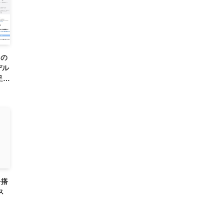
｣の
デル
足が
を搭
ス