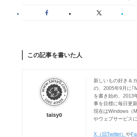
この記事を書いた人
新しいもの好き＆ガ
の、2005年9月に｢
を書き始め、201
事を目標に毎日更
現在はWindows（
taisy0
やウェブサービス
X（旧Twitter）
や
Fa