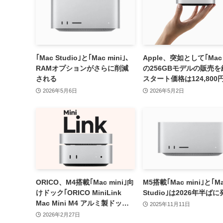
｢Mac Studio｣と｢Mac mini｣、
Apple、突如として｢Mac 
RAMオプションがさらに削減
の256GBモデルの販売を
される
スタート価格は124,800
に
2026年5月6日
2026年5月2日
ORICO、M4搭載｢Mac mini｣向
M5搭載｢Mac mini｣と｢M
けドック｢ORICO MiniLink
Studio｣は2026年半ば
Mac Mini M4 アルミ製ドッキ
2025年11月11日
ングステーション｣を発売｜
2026年2月27日