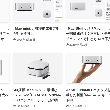
mini｣
｢Mac mini｣、標準構成モデル
｢Mac Studio｣と｢Mac mini
終了 ｰ
が注文不可に
一部構成が注文不可に ｰ モ
円から
チェンジ? それともRAM不
2026年4月23日
影響??
2026年4月12日
ac
M4搭載｢Mac mini｣に最適な
Apple、M5/M5 Proチップ
に発売へ
Satechiの｢USB4 スリムNVMe
載した新型｢Mac mini｣をテ
SSDエンクロージャー｣が9月26
ト中
日に発売へ
2025年9月19日
2025年8月19日