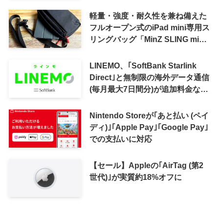
軽量・強度・耐久性を兼ね備えた
フルオープン式のiPad mini専用ス
リングバッグ「MinZ SLING mini
for iPad mini」発売
LINEMO、｢SoftBank Starlink
Direct｣と無制限の海外データ通信
(毎月最大7日間分)が追加料金なし
で利用可能に
Nintendo Storeが｢あと払い (ペイ
ディ)｣｢Apple Pay｣｢Google Pay｣
での支払いに対応
【セール】Appleの｢AirTag (第2
世代)｣が実質約18%オフに