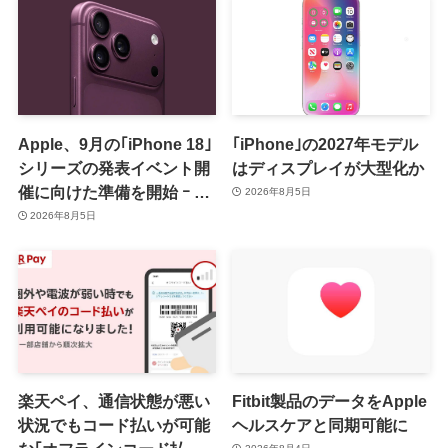
Apple、9月の｢iPhone 18｣
｢iPhone｣の2027年モデル
シリーズの発表イベント開
はディスプレイが大型化か
催に向けた準備を開始 ｰ 9
2026年8月5日
月8日か9月9日に開催見込
2026年8月5日
み
楽天ペイ、通信状態が悪い
Fitbit製品のデータをApple
状況でもコード払いが可能
ヘルスケアと同期可能に