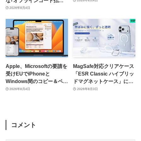
な｢オフラインコード払い｣
2026年8月4日
を提供開始 ｰ まずはiOS版
2026年8月4日
と一部店舗から
Apple、Microsoftの要請を
MagSafe対応クリアケース
受けEUでiPhoneと
「ESR Classic ハイブリッ
Windows間のコピー＆ペー
ドマグネットケース」に黄
スト機能を提供へ
ばみへの耐久性を向上させ
2026年8月4日
2026年8月3日
た改良版が登場
コメント