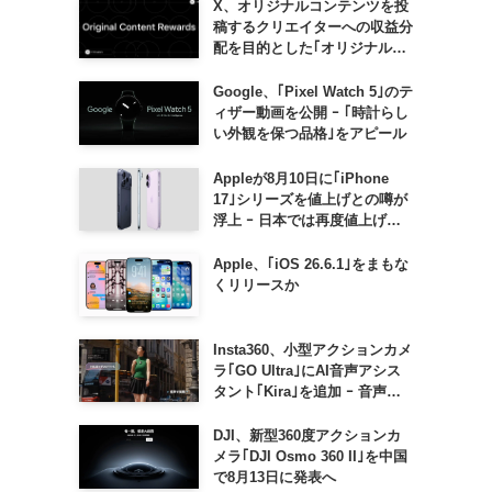
X、オリジナルコンテンツを投
稿するクリエイターへの収益分
配を目的とした｢オリジナルコ
ンテンツ報酬プログラム｣を導
入へ ｰ 従来の｢収益分配｣は廃
Google、｢Pixel Watch 5｣のテ
止
ィザー動画を公開 ｰ ｢時計らし
い外観を保つ品格｣をアピール
Appleが8月10日に｢iPhone
17｣シリーズを値上げとの噂が
浮上 ｰ 日本では再度値上げの
可能性も?!
Apple、｢iOS 26.6.1｣をまもな
くリリースか
Insta360、小型アクションカメ
ラ｢GO Ultra｣にAI音声アシス
タント｢Kira｣を追加 ｰ 音声で
質問したり、リアルタイム翻訳
などが利用可能に
DJI、新型360度アクションカ
メラ｢DJI Osmo 360 II｣を中国
で8月13日に発表へ