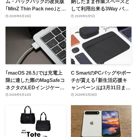
ム・バックパックの改良版
納したまま作業スペースと
｢MinZ Thin Pack neo｣と
して利用出来る3Way バッ
｢MinZ Thin Pack Pro｣が登
グ『MinZ mono BAG for
2026年6月19日
2026年6月5日
場
MacBook』登場
｢macOS 26.5｣では充電上
C SmartのPCバッグやポー
限に達した際のMagSafeコ
チが貰える｢新生活応援キ
ネクタのLEDインジケータ
ャンペーン｣は3月31日まで
ー表示を改良
ｰ ｢MacBook Neo｣と
2026年5月13日
2026年3月29日
｢MacBook Air 13インチ
(M5)｣も対象に