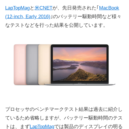
LapTopMag
と
米CNET
が、先日発売された｢
MacBook
(12-inch, Early 2016)
｣のバッテリー駆動時間など様々
なテストなどを行った結果を公開しています。
プロセッサのベンチマークテスト結果は過去に紹介し
ているため省略しますが、バッテリー駆動時間のテス
トは、まず
LapTopMag
では製品のディスプレイの明る