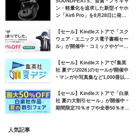
SOUNDPEATS、音質・ノイキャ
ン・軽量化を追求した新型イヤホ
ン「Air6 Pro」を8月28日に発売
へ
【セール】Kindleストアで「スク
ウェア・エニックス電子書籍セー
ル」が開催中 ｰ コミックやゲーム
関連書籍などが最大50％オフに
【セール】Kindleストアで｢集英
社 夏デジ2026｣のセールが開催中
ｰ マンガや写真集など1,000冊以上
が30％ポイント還元に
【セール】Kindleストアで「白泉
社 夏の大割引セール」が開催中 ｰ
期間限定70％オフや全巻50％オフ
など
人気記事