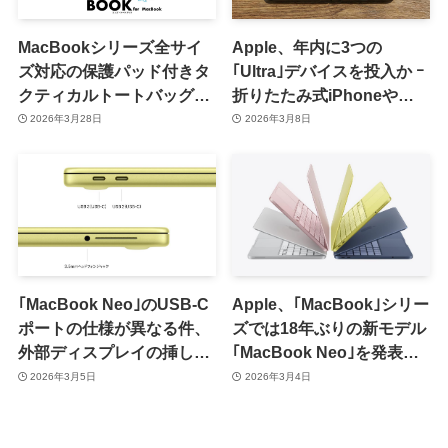
MacBookシリーズ全サイ
Apple、年内に3つの
ズ対応の保護パッド付きタ
｢Ultra｣デバイスを投入か ｰ
クティカルトートバッグ
折りたたみ式iPhoneや
「MinZ Tote Book for
OLEDディスプレイ搭載
2026年3月28日
2026年3月8日
MacBook」発売
｢MacBook Ultra｣など
｢MacBook Neo｣のUSB-C
Apple、｢MacBook｣シリー
ポートの仕様が異なる件、
ズでは18年ぶりの新モデル
外部ディスプレイの挿し間
｢MacBook Neo｣を発表｜
違えはmacOS側が通知し
A18 Proチップ搭載で価格
2026年3月5日
2026年3月4日
てくれる模様
は99,800円から