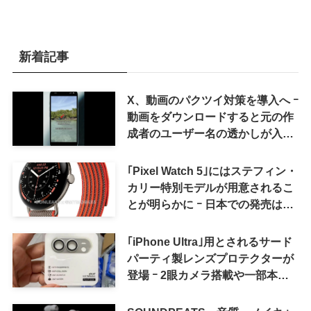
新着記事
X、動画のパクツイ対策を導入へ ｰ
動画をダウンロードすると元の作
成者のユーザー名の透かしが入る
ように
｢Pixel Watch 5｣にはステフィン・
カリー特別モデルが用意されるこ
とが明らかに ｰ 日本での発売は期
待しない方が良さそう
｢iPhone Ultra｣用とされるサード
パーティ製レンズプロテクターが
登場 ｰ 2眼カメラ搭載や一部本体
カラーを示唆