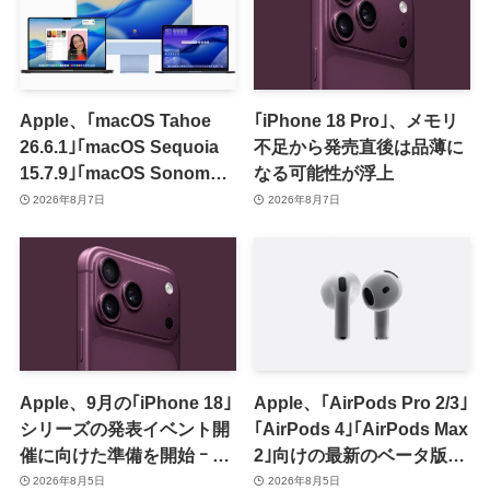
Apple、｢macOS Tahoe
｢iPhone 18 Pro｣、メモリ
26.6.1｣｢macOS Sequoia
不足から発売直後は品薄に
15.7.9｣｢macOS Sonoma
なる可能性が浮上
14.8.9｣をリリース ｰ 画面共
2026年8月7日
2026年8月7日
有の脆弱性を修正
Apple、9月の｢iPhone 18｣
Apple、｢AirPods Pro 2/3｣
シリーズの発表イベント開
｢AirPods 4｣｢AirPods Max
催に向けた準備を開始 ｰ 9
2｣向けの最新のベータ版フ
月8日か9月9日に開催見込
ァームウェア｢9A5336b｣を
2026年8月5日
2026年8月5日