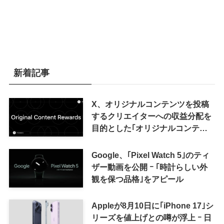
新着記事
X、オリジナルコンテンツを投稿
するクリエイターへの収益分配を
目的とした｢オリジナルコンテン
ツ報酬プログラム｣を導入へ ｰ 従
来の｢収益分配｣は廃止
Google、｢Pixel Watch 5｣のティ
ザー動画を公開 ｰ ｢時計らしい外
観を保つ品格｣をアピール
Appleが8月10日に｢iPhone 17｣シ
リーズを値上げとの噂が浮上 ｰ 日