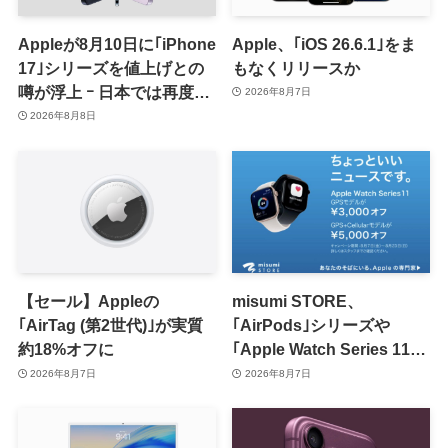
Appleが8月10日に｢iPhone
Apple、｢iOS 26.6.1｣をま
17｣シリーズを値上げとの
もなくリリースか
噂が浮上 ｰ 日本では再度値
2026年8月7日
上げの可能性も?!
2026年8月8日
【セール】Appleの
misumi STORE、
｢AirTag (第2世代)｣が実質
｢AirPods｣シリーズや
約18%オフに
｢Apple Watch Series 11｣
のセールを開催中
2026年8月7日
2026年8月7日