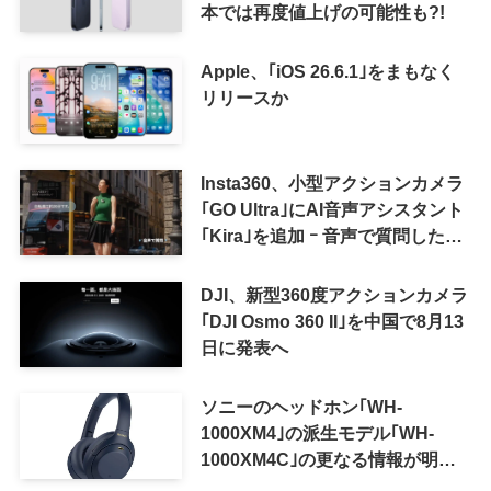
本では再度値上げの可能性も?!
Apple、｢iOS 26.6.1｣をまもなく
リリースか
Insta360、小型アクションカメラ
｢GO Ultra｣にAI音声アシスタント
｢Kira｣を追加 ｰ 音声で質問した
り、リアルタイム翻訳などが利用
可能に
DJI、新型360度アクションカメラ
｢DJI Osmo 360 II｣を中国で8月13
日に発表へ
ソニーのヘッドホン｢WH-
1000XM4｣の派生モデル｢WH-
1000XM4C｣の更なる情報が明ら
かに