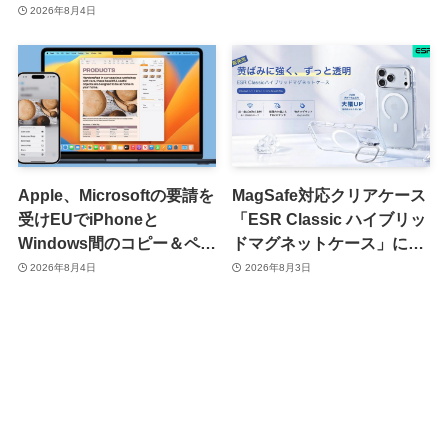
を提供開始 ｰ まずはiOS版
2026年8月4日
と一部店舗から
Apple、Microsoftの要請を
MagSafe対応クリアケース
受けEUでiPhoneと
「ESR Classic ハイブリッ
Windows間のコピー＆ペー
ドマグネットケース」に黄
スト機能を提供へ
ばみへの耐久性を向上させ
2026年8月4日
2026年8月3日
た改良版が登場