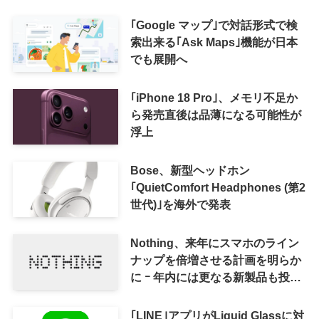
｢Google マップ｣で対話形式で検
索出来る｢Ask Maps｣機能が日本
でも展開へ
｢iPhone 18 Pro｣、メモリ不足か
ら発売直後は品薄になる可能性が
浮上
Bose、新型ヘッドホン
｢QuietComfort Headphones (第2
世代)｣を海外で発表
Nothing、来年にスマホのライン
ナップを倍増させる計画を明らか
に ｰ 年内には更なる新製品も投入
へ
｢LINE｣アプリがLiquid Glassに対