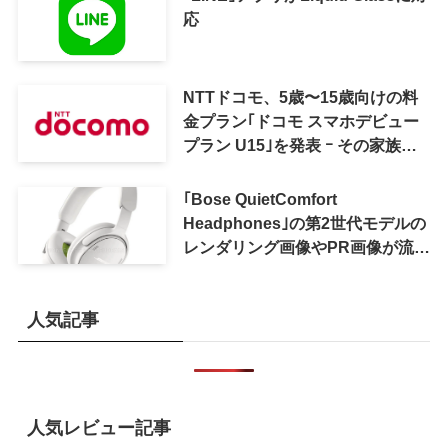
応
NTTドコモ、5歳〜15歳向けの料
金プラン｢ドコモ スマホデビュー
プラン U15｣を発表 ｰ その家族が
おトクになる｢ドコモ 親子割｣も
｢Bose QuietComfort
Headphones｣の第2世代モデルの
レンダリング画像やPR画像が流出
ｰ まもなく発表か
人気記事
人気レビュー記事