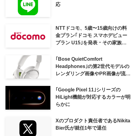
応
NTTドコモ、5歳〜15歳向けの料
金プラン｢ドコモ スマホデビュー
プラン U15｣を発表 ｰ その家族が
おトクになる｢ドコモ 親子割｣も
｢Bose QuietComfort
Headphones｣の第2世代モデルの
レンダリング画像やPR画像が流出
ｰ まもなく発表か
｢Google Pixel 11｣シリーズの
HiLight機能が対応するカラーが明
らかに
Xのプロダクト責任者であるNikita
Bier氏が就任1年で退任