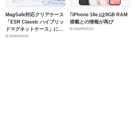
MagSafe対応クリアケース
｢iPhone 18e｣は9GB RAM
「ESR Classic ハイブリッ
搭載との情報が再び
ドマグネットケース」に黄
2026年8月1日
ばみへの耐久性を向上させ
2026年8月3日
た改良版が登場