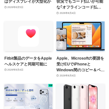
はディスプレイが大型化か
状況でもコード払いが可能
な｢オフラインコード払い｣
2026年8月5日
を提供開始 ｰ まずはiOS版
2026年8月4日
と一部店舗から
Fitbit製品のデータをApple
Apple、Microsoftの要請を
ヘルスケアと同期可能に
受けEUでiPhoneと
Windows間のコピー＆ペー
2026年8月4日
スト機能を提供へ
2026年8月4日