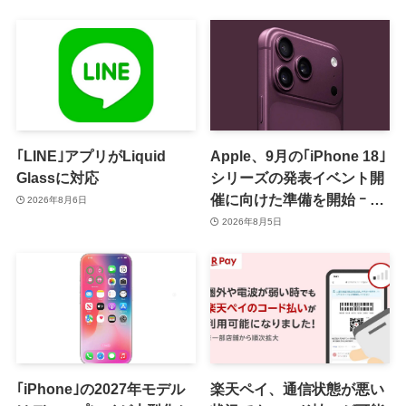
｢LINE｣アプリがLiquid
Apple、9月の｢iPhone 18｣
Glassに対応
シリーズの発表イベント開
催に向けた準備を開始 ｰ 9
2026年8月6日
月8日か9月9日に開催見込
2026年8月5日
み
｢iPhone｣の2027年モデル
楽天ペイ、通信状態が悪い