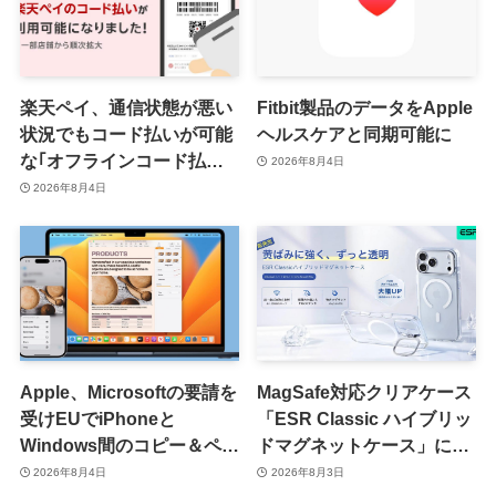
楽天ペイ、通信状態が悪い
Fitbit製品のデータをApple
状況でもコード払いが可能
ヘルスケアと同期可能に
な｢オフラインコード払い｣
2026年8月4日
を提供開始 ｰ まずはiOS版
2026年8月4日
と一部店舗から
Apple、Microsoftの要請を
MagSafe対応クリアケース
受けEUでiPhoneと
「ESR Classic ハイブリッ
Windows間のコピー＆ペー
ドマグネットケース」に黄
スト機能を提供へ
ばみへの耐久性を向上させ
2026年8月4日
2026年8月3日