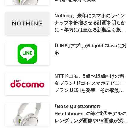
Nothing、来年にスマホのライン
ナップを倍増させる計画を明らか
に ｰ 年内には更なる新製品も投入
へ
｢LINE｣アプリがLiquid Glassに対
応
NTTドコモ、5歳〜15歳向けの料
金プラン｢ドコモ スマホデビュー
プラン U15｣を発表 ｰ その家族が
おトクになる｢ドコモ 親子割｣も
｢Bose QuietComfort
Headphones｣の第2世代モデルの
レンダリング画像やPR画像が流出
ｰ まもなく発表か