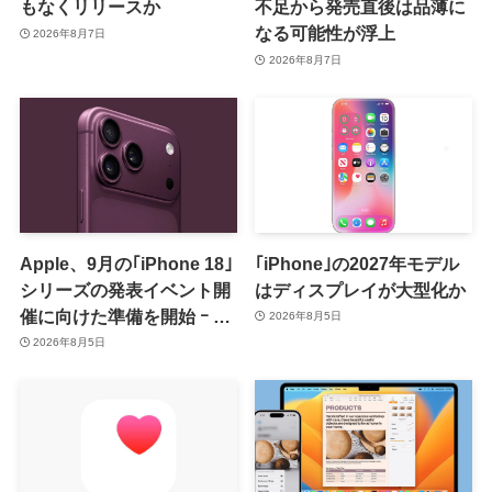
もなくリリースか
不足から発売直後は品薄に
なる可能性が浮上
2026年8月7日
2026年8月7日
Apple、9月の｢iPhone 18｣
｢iPhone｣の2027年モデル
シリーズの発表イベント開
はディスプレイが大型化か
催に向けた準備を開始 ｰ 9
2026年8月5日
月8日か9月9日に開催見込
2026年8月5日
み