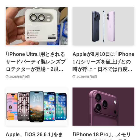
｢iPhone Ultra｣用とされる
Appleが8月10日に｢iPhone
サードパーティ製レンズプ
17｣シリーズを値上げとの
ロテクターが登場 ｰ 2眼カ
噂が浮上 ｰ 日本では再度値
メラ搭載や一部本体カラー
上げの可能性も?!
2026年8月9日
2026年8月8日
を示唆
Apple、｢iOS 26.6.1｣をま
｢iPhone 18 Pro｣、メモリ