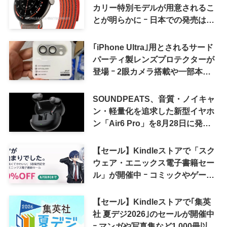
カリー特別モデルが用意されるこ
とが明らかに ｰ 日本での発売は期
待しない方が良さそう
｢iPhone Ultra｣用とされるサード
パーティ製レンズプロテクターが
登場 ｰ 2眼カメラ搭載や一部本体
カラーを示唆
SOUNDPEATS、音質・ノイキャ
ン・軽量化を追求した新型イヤホ
ン「Air6 Pro」を8月28日に発売
へ
【セール】Kindleストアで「スク
ウェア・エニックス電子書籍セー
ル」が開催中 ｰ コミックやゲーム
関連書籍などが最大50％オフに
【セール】Kindleストアで｢集英
社 夏デジ2026｣のセールが開催中
ｰ マンガや写真集など1,000冊以上