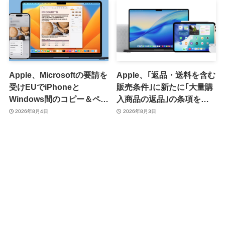
Apple、Microsoftの要請を
Apple、｢返品・送料を含む
受けEUでiPhoneと
販売条件｣に新たに｢大量購
Windows間のコピー＆ペー
入商品の返品｣の条項を追
スト機能を提供へ
加 ｰ 大量購入商品の返品に
2026年8月4日
2026年8月3日
15％の手数料