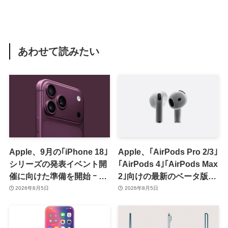
あわせて読みたい
Apple、9月の｢iPhone 18｣
Apple、｢AirPods Pro 2/3｣
シリーズの発表イベント開
｢AirPods 4｣｢AirPods Max
催に向けた準備を開始 ｰ 9
2｣向けの最新のベータ版フ
月8日か9月9日に開催見込
ァームウェア｢9A5336b｣を
2026年8月5日
2026年8月5日
み
提供開始