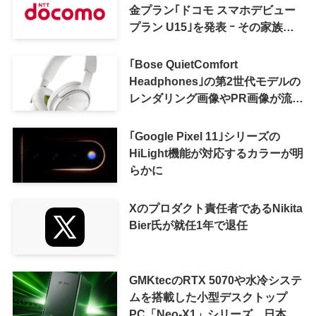
金プラン｢ドコモ スマホデビュー
プラン U15｣を発表 ｰ その家族が
おトクになる｢ドコモ 親子割｣も
｢Bose QuietComfort
Headphones｣の第2世代モデルの
レンダリング画像やPR画像が流出
ｰ まもなく発表か
｢Google Pixel 11｣シリーズの
HiLight機能が対応するカラーが明
らかに
Xのプロダクト責任者であるNikita
Bier氏が就任1年で退任
GMKtecのRTX 5070や水冷システ
ムを搭載した小型デスクトップ
PC「Neo-X1」シリーズ、日本で