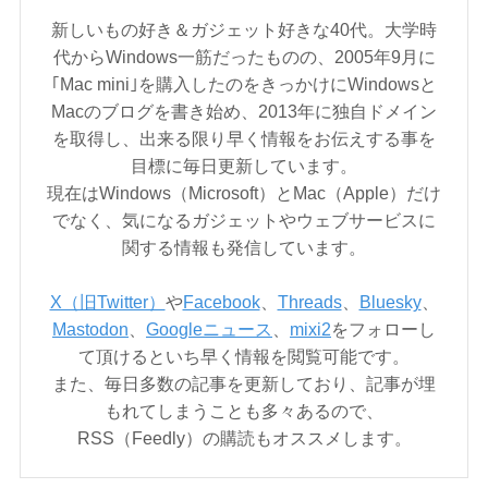
新しいもの好き＆ガジェット好きな40代。大学時
代からWindows一筋だったものの、2005年9月に
｢Mac mini｣を購入したのをきっかけにWindowsと
Macのブログを書き始め、2013年に独自ドメイン
を取得し、出来る限り早く情報をお伝えする事を
目標に毎日更新しています。
現在はWindows（Microsoft）とMac（Apple）だけ
でなく、気になるガジェットやウェブサービスに
関する情報も発信しています。
X（旧Twitter）
や
Facebook
、
Threads
、
Bluesky
、
Mastodon
、
Googleニュース
、
mixi2
をフォローし
て頂けるといち早く情報を閲覧可能です。
また、毎日多数の記事を更新しており、記事が埋
もれてしまうことも多々あるので、
RSS（Feedly）の購読もオススメします。