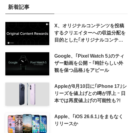
新着記事
X、オリジナルコンテンツを投稿
するクリエイターへの収益分配を
目的とした｢オリジナルコンテン
ツ報酬プログラム｣を導入へ ｰ 従
来の｢収益分配｣は廃止
Google、｢Pixel Watch 5｣のティ
ザー動画を公開 ｰ ｢時計らしい外
観を保つ品格｣をアピール
Appleが8月10日に｢iPhone 17｣シ
リーズを値上げとの噂が浮上 ｰ 日
本では再度値上げの可能性も?!
Apple、｢iOS 26.6.1｣をまもなく
リリースか