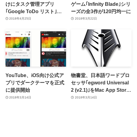
けにタスク管理アプリ
ゲーム｢Infinity Blade｣シリ
｢Google ToDo リスト｣を
ーズの全3作が120円均一に
リリース
2018年4月25日
2018年3月22日
YouTube、iOS向け公式ア
物書堂、日本語ワードプロ
プリでダークテーマを正式
セッサ｢egword Universal
に提供開始
2 (v2.1)｣をMac App Store
で販売開始 ｰ 4月30日まで
2018年3月14日
2018年3月14日
は約半額に