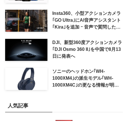
Insta360、小型アクションカメラ
｢GO Ultra｣にAI音声アシスタント
｢Kira｣を追加 ｰ 音声で質問した
り、リアルタイム翻訳などが利用
可能に
DJI、新型360度アクションカメラ
｢DJI Osmo 360 II｣を中国で8月13
日に発表へ
ソニーのヘッドホン｢WH-
1000XM4｣の派生モデル｢WH-
1000XM4C｣の更なる情報が明ら
かに
人気記事