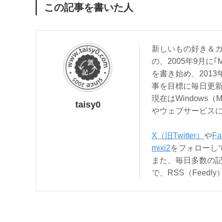
この記事を書いた人
新しいもの好き＆ガ
の、2005年9月に｢
を書き始め、201
事を目標に毎日更
現在はWindows（
taisy0
やウェブサービス
X（旧Twitter）
や
Fa
mixi2
をフォローし
また、毎日多数の
で、RSS（Feed