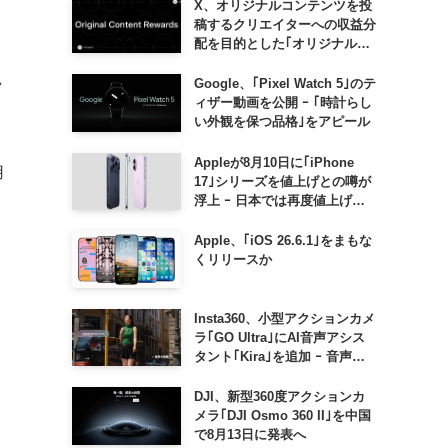
X、オリジナルコンテンツを投
稿するクリエイターへの収益分
配を目的とした｢オリジナルコ
ンテンツ報酬プログラム｣を導
入へ ｰ 従来の｢収益分配｣は廃
Google、｢Pixel Watch 5｣のテ
ラ
止
ィザー動画を公開 ｰ ｢時計らし
い外観を保つ品格｣をアピール
Appleが8月10日に｢iPhone
用
17｣シリーズを値上げとの噂が
浮上 ｰ 日本では再度値上げの
可能性も?!
Apple、｢iOS 26.6.1｣をまもな
くリリースか
Insta360、小型アクションカメ
ラ｢GO Ultra｣にAI音声アシス
タント｢Kira｣を追加 ｰ 音声で
質問したり、リアルタイム翻訳
などが利用可能に
DJI、新型360度アクションカ
メラ｢DJI Osmo 360 II｣を中国
で8月13日に発表へ