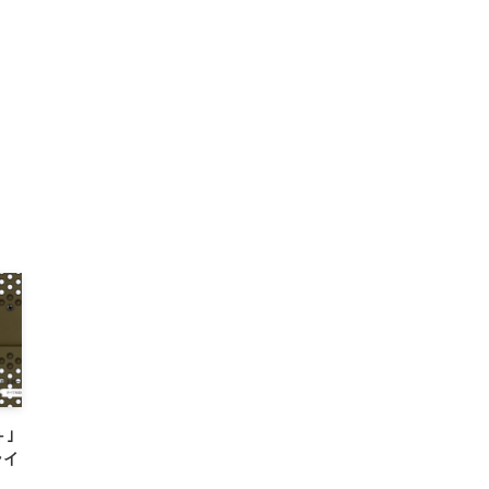
＋｣
ライ