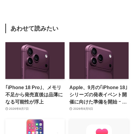
あわせて読みたい
｢iPhone 18 Pro｣、メモリ
Apple、9月の｢iPhone 18｣
不足から発売直後は品薄に
シリーズの発表イベント開
なる可能性が浮上
催に向けた準備を開始 ｰ 9
月8日か9月9日に開催見込
2026年8月7日
2026年8月5日
み