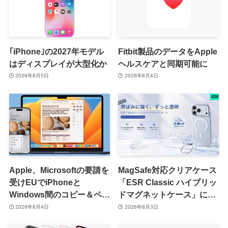
｢iPhone｣の2027年モデル
Fitbit製品のデータをApple
はディスプレイが大型化か
ヘルスケアと同期可能に
2026年8月5日
2026年8月4日
Apple、Microsoftの要請を
MagSafe対応クリアケース
受けEUでiPhoneと
「ESR Classic ハイブリッ
Windows間のコピー＆ペー
ドマグネットケース」に黄
スト機能を提供へ
ばみへの耐久性を向上させ
2026年8月4日
2026年8月3日
た改良版が登場