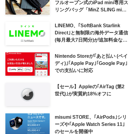
フルオープン式のiPad mini専用ス
リングバッグ「MinZ SLING mini
for iPad mini」発売
LINEMO、｢SoftBank Starlink
Direct｣と無制限の海外データ通信
(毎月最大7日間分)が追加料金なし
で利用可能に
Nintendo Storeが｢あと払い (ペイ
ディ)｣｢Apple Pay｣｢Google Pay｣
での支払いに対応
【セール】Appleの｢AirTag (第2
世代)｣が実質約18%オフに
misumi STORE、｢AirPods｣シリ
ーズや｢Apple Watch Series 11｣
のセールを開催中