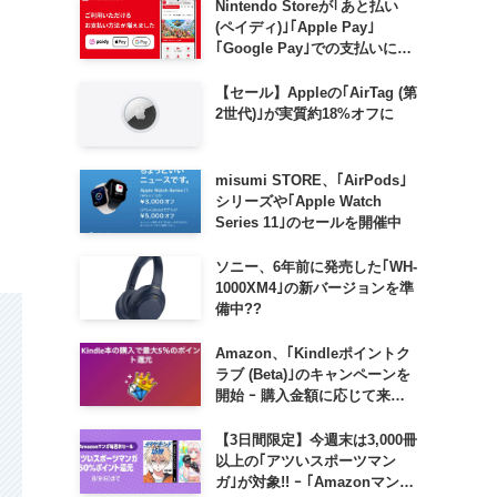
Nintendo Storeが｢あと払い
(ペイディ)｣｢Apple Pay｣
｢Google Pay｣での支払いに対
応
【セール】Appleの｢AirTag (第
2世代)｣が実質約18%オフに
misumi STORE、｢AirPods｣
シリーズや｢Apple Watch
Series 11｣のセールを開催中
ソニー、6年前に発売した｢WH-
1000XM4｣の新バージョンを準
備中??
Amazon、｢Kindleポイントク
ラブ (Beta)｣のキャンペーンを
開始 ｰ 購入金額に応じて来月
のポイント還元率アップ
【3日間限定】今週末は3,000冊
以上の｢アツいスポーツマン
ガ｣が対象!! ｰ ｢Amazonマンガ