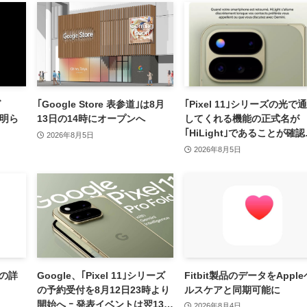
グ
｢Google Store 表参道｣は8月
｢Pixel 11｣シリーズの光で
が明ら
13日の14時にオープンへ
してくれる機能の正式名が
｢HiLight｣であることが確
2026年8月5日
れる
2026年8月5日
5｣の詳
Google、｢Pixel 11｣シリーズ
Fitbit製品のデータをApple
の予約受付を8月12日23時より
ルスケアと同期可能に
開始へ ｰ 発表イベントは翌13日
2026年8月4日