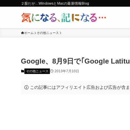
２股だが…WindowsとMacの最新情報Blog
ホーム
その他ニュース
Google、8月9日で｢Google La
2013年7月10日
その他ニュース
この記事にはアフィリエイト広告および広告が含