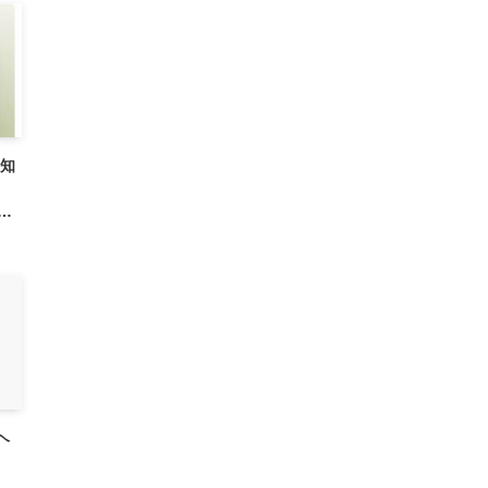
通知
認さ
ヘ