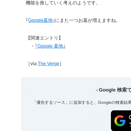
機能を推していく考えのようです。
｢
Google墓地
｣にまた一つお墓が増えますね。
【関連エントリ】
・
｢Google 墓地｣
［via
The Verge
］
Google 検
＜
「優先するソース」に追加すると、Googleの検索結