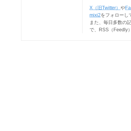
X（旧Twitter）
や
Fa
mixi2
をフォローし
また、毎日多数の
で、RSS（Feed