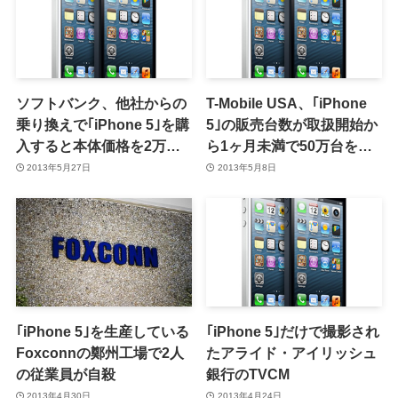
ソフトバンク、他社からの
T-Mobile USA、｢iPhone
乗り換えで｢iPhone 5｣を購
5｣の販売台数が取扱開始か
入すると本体価格を2万
ら1ヶ月未満で50万台を突
1000円割引する「のりかえ
破した事を発表
2013年5月27日
2013年5月8日
サポート」を発表
｢iPhone 5｣を生産している
｢iPhone 5｣だけで撮影され
Foxconnの鄭州工場で2人
たアライド・アイリッシュ
の従業員が自殺
銀行のTVCM
2013年4月30日
2013年4月24日