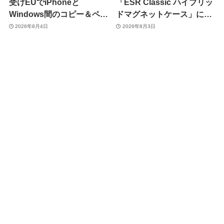
受けEUでiPhoneと
「ESR Classic ハイブリッ
Windows間のコピー＆ペー
ドマグネットケース」に黄
スト機能を提供へ
ばみへの耐久性を向上させ
2026年8月4日
2026年8月3日
た改良版が登場