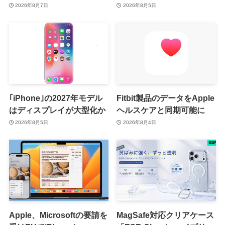
月8日か9月9日に開催見込
2026年8月7日
2026年8月5日
み
｢iPhone｣の2027年モデル
Fitbit製品のデータをApple
はディスプレイが大型化か
ヘルスケアと同期可能に
2026年8月5日
2026年8月4日
Apple、Microsoftの要請を
MagSafe対応クリアケース