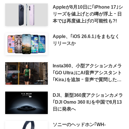
Appleが8月10日に｢iPhone 17｣シ
リーズを値上げとの噂が浮上 ｰ 日
本では再度値上げの可能性も?!
Apple、｢iOS 26.6.1｣をまもなく
リリースか
Insta360、小型アクションカメラ
｢GO Ultra｣にAI音声アシスタント
｢Kira｣を追加 ｰ 音声で質問した
り、リアルタイム翻訳などが利用
可能に
DJI、新型360度アクションカメラ
｢DJI Osmo 360 II｣を中国で8月13
日に発表へ
ソニーのヘッドホン｢WH-