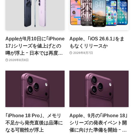
Appleが8月10日に｢iPhone
Apple、｢iOS 26.6.1｣をま
17｣シリーズを値上げとの
もなくリリースか
噂が浮上 ｰ 日本では再度値
2026年8月7日
上げの可能性も?!
2026年8月8日
｢iPhone 18 Pro｣、メモリ
Apple、9月の｢iPhone 18｣
不足から発売直後は品薄に
シリーズの発表イベント開
なる可能性が浮上
催に向けた準備を開始 ｰ 9