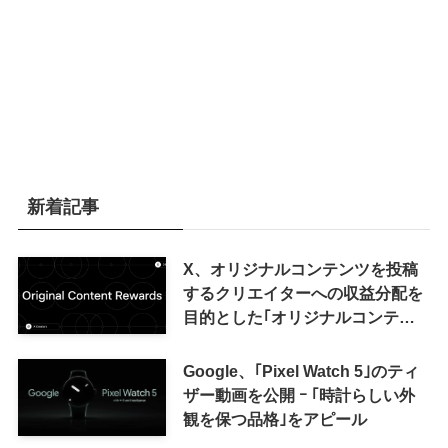
新着記事
X、オリジナルコンテンツを投稿
するクリエイターへの収益分配を
目的とした｢オリジナルコンテン
ツ報酬プログラム｣を導入へ ｰ 従
来の｢収益分配｣は廃止
Google、｢Pixel Watch 5｣のティ
ザー動画を公開 ｰ ｢時計らしい外
観を保つ品格｣をアピール