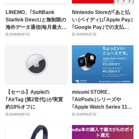
LINEMO、｢SoftBank
Nintendo Storeが｢あと払
Starlink Direct｣と無制限の
い (ペイディ)｣｢Apple Pay｣
海外データ通信(毎月最大7
｢Google Pay｣での支払い
日間分)が追加料金なしで利
に対応
2026年8月7日
2026年8月7日
用可能に
【セール】Appleの
misumi STORE、
｢AirTag (第2世代)｣が実質
｢AirPods｣シリーズや
約18%オフに
｢Apple Watch Series 11｣
のセールを開催中
2026年8月7日
2026年8月7日