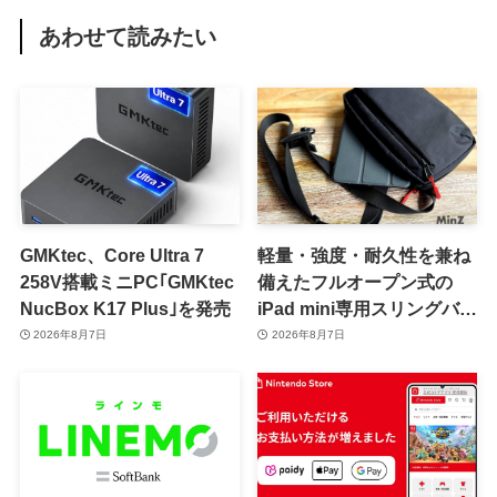
あわせて読みたい
GMKtec、Core Ultra 7
軽量・強度・耐久性を兼ね
258V搭載ミニPC｢GMKtec
備えたフルオープン式の
NucBox K17 Plus｣を発売
iPad mini専用スリングバッ
グ「MinZ SLING mini for
2026年8月7日
2026年8月7日
iPad mini」発売