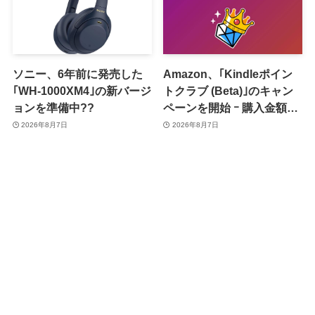
ソニー、6年前に発売した
Amazon、｢Kindleポイン
｢WH-1000XM4｣の新バージ
トクラブ (Beta)｣のキャン
ョンを準備中??
ペーンを開始 ｰ 購入金額に
応じて来月のポイント還元
2026年8月7日
2026年8月7日
率アップ