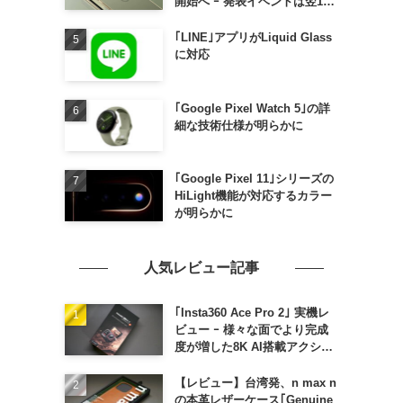
開始へ ｰ 発表イベントは翌13
日午前7時〜
｢LINE｣アプリがLiquid Glass
に対応
｢Google Pixel Watch 5｣の詳
細な技術仕様が明らかに
｢Google Pixel 11｣シリーズの
HiLight機能が対応するカラー
が明らかに
人気レビュー記事
｢Insta360 Ace Pro 2｣ 実機レ
ビュー ｰ 様々な面でより完成
度が増した8K AI搭載アクショ
ンカメラ
【レビュー】台湾発、n max n
の本革レザーケース｢Genuine