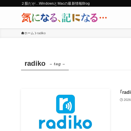
２股だが…WindowsとMacの最新情報Blog
ホーム
radiko
radiko
– tag –
｢r
202