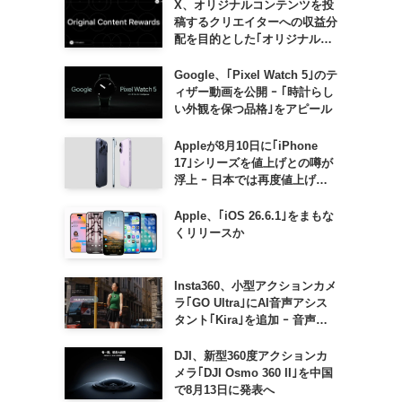
X、オリジナルコンテンツを投
稿するクリエイターへの収益分
配を目的とした｢オリジナルコ
ンテンツ報酬プログラム｣を導
入へ ｰ 従来の｢収益分配｣は廃
Google、｢Pixel Watch 5｣のテ
止
ィザー動画を公開 ｰ ｢時計らし
い外観を保つ品格｣をアピール
Appleが8月10日に｢iPhone
17｣シリーズを値上げとの噂が
浮上 ｰ 日本では再度値上げの
可能性も?!
Apple、｢iOS 26.6.1｣をまもな
くリリースか
Insta360、小型アクションカメ
ラ｢GO Ultra｣にAI音声アシス
タント｢Kira｣を追加 ｰ 音声で
質問したり、リアルタイム翻訳
などが利用可能に
DJI、新型360度アクションカ
メラ｢DJI Osmo 360 II｣を中国
で8月13日に発表へ