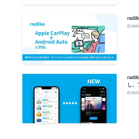
radi
202
ra
し、
202