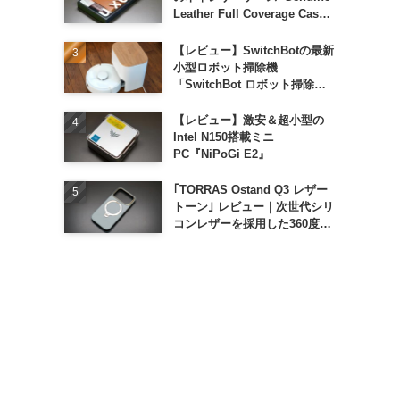
Leather Full Coverage Case
for iPhone 16 Pro｣
【レビュー】SwitchBotの最新
小型ロボット掃除機
「SwitchBot ロボット掃除機
K11+」
【レビュー】激安＆超小型の
Intel N150搭載ミニ
PC『NiPoGi E2』
｢TORRAS Ostand Q3 レザー
トーン｣ レビュー｜次世代シリ
コンレザーを採用した360度回
転スタンド搭載ケース