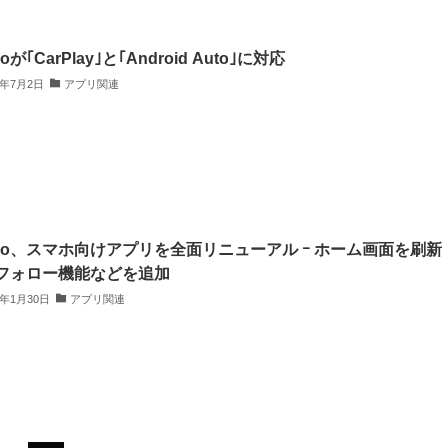
koが｢CarPlay｣と｢Android Auto｣に対応
5年7月2日
アプリ関連
diko、スマホ向けアプリを全面リニューアル ｰ ホーム画面を刷新
フォロー機能などを追加
3年1月30日
アプリ関連