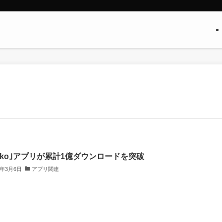
adiko｣アプリが累計1億ダウンロードを突破
6年3月6日
アプリ関連