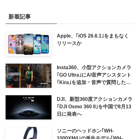
新着記事
Apple、｢iOS 26.6.1｣をまもなく
リリースか
Insta360、小型アクションカメラ
｢GO Ultra｣にAI音声アシスタント
｢Kira｣を追加 ｰ 音声で質問した
り、リアルタイム翻訳などが利用
可能に
DJI、新型360度アクションカメラ
｢DJI Osmo 360 II｣を中国で8月13
日に発表へ
ソニーのヘッドホン｢WH-
1000XM4｣の派生モデル｢WH-