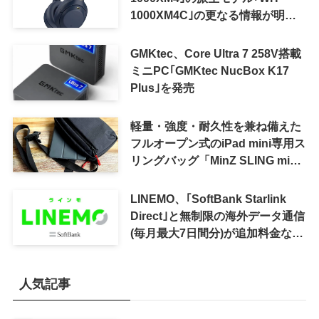
1000XM4C｣の更なる情報が明ら
かに
GMKtec、Core Ultra 7 258V搭載
ミニPC｢GMKtec NucBox K17
Plus｣を発売
軽量・強度・耐久性を兼ね備えた
フルオープン式のiPad mini専用ス
リングバッグ「MinZ SLING mini
for iPad mini」発売
LINEMO、｢SoftBank Starlink
Direct｣と無制限の海外データ通信
(毎月最大7日間分)が追加料金なし
で利用可能に
人気記事