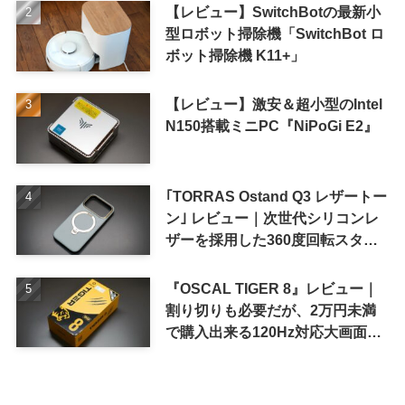
【レビュー】SwitchBotの最新小
型ロボット掃除機「SwitchBot ロ
ボット掃除機 K11+」
【レビュー】激安＆超小型のIntel
N150搭載ミニPC『NiPoGi E2』
｢TORRAS Ostand Q3 レザートー
ン｣ レビュー｜次世代シリコンレ
ザーを採用した360度回転スタン
ド搭載ケース
『OSCAL TIGER 8』レビュー｜
割り切りも必要だが、2万円未満
で購入出来る120Hz対応大画面ス
マホ