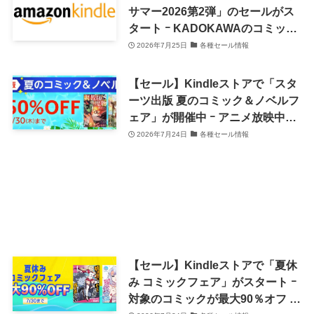
サマー2026第2弾」のセールがス
タート ｰ KADOKAWAのコミック
が最大60％オフに
2026年7月25日
各種セール情報
【セール】Kindleストアで「スタ
ーツ出版 夏のコミック＆ノベルフ
ェア」が開催中 ｰ アニメ放映中の
「鬼の花嫁」シリーズなど1万冊
2026年7月24日
各種セール情報
以上が最大半額に
【セール】Kindleストアで「夏休
み コミックフェア」がスタート ｰ
対象のコミックが最大90％オフ &