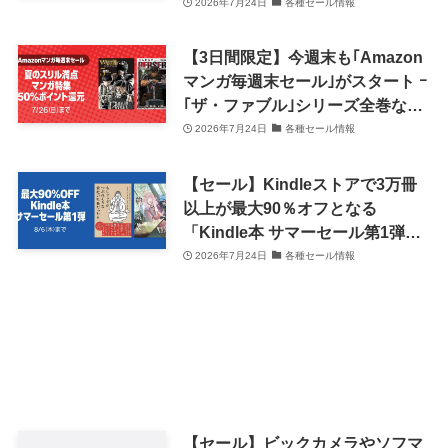
33円均一や99円均一のタイトルも
2026年7月24日
各種セール情報
【3日間限定】今週末も｢Amazon
マンガ毎週末セール｣がスタート ｰ
｢ザ・ファブル｣シリーズ全巻など
のコミックが50％ポイント還元に
2026年7月24日
各種セール情報
【セール】Kindleストアで3万冊
以上が最大90％オフとなる
「Kindle本 サマーセール第1弾」
がスタート
2026年7月24日
各種セール情報
【セール】ビックカメラやソフマ