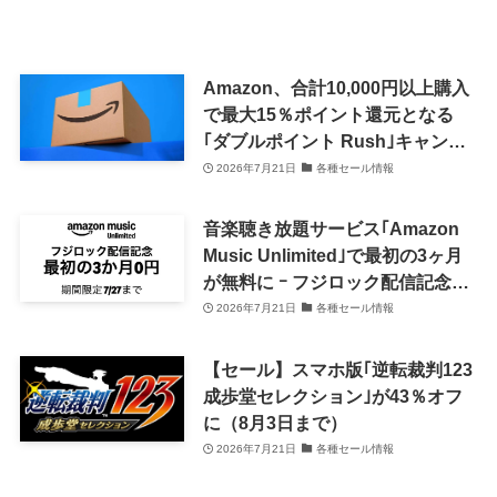
Amazon、合計10,000円以上購入
で最大15％ポイント還元となる
｢ダブルポイント Rush｣キャンペ
ーンを開催中 ｰ Anker製品が複数
2026年7月21日
各種セール情報
対象に
音楽聴き放題サービス｢Amazon
Music Unlimited｣で最初の3ヶ月
が無料に ｰ フジロック配信記念キ
ャンペーン開催中
2026年7月21日
各種セール情報
【セール】スマホ版｢逆転裁判123
成歩堂セレクション｣が43％オフ
に（8月3日まで）
2026年7月21日
各種セール情報