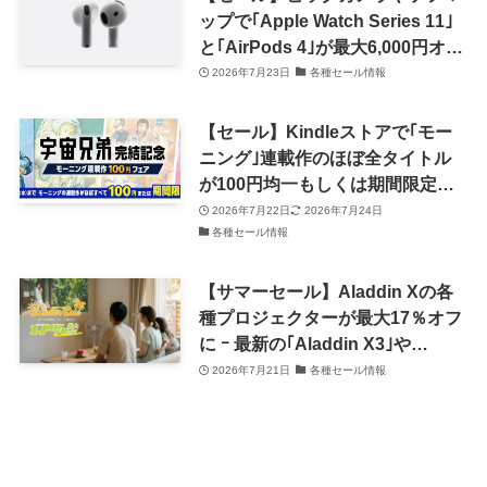
ップで｢Apple Watch Series 11｣
と｢AirPods 4｣が最大6,000円オフ
に（8月2日まで）
2026年7月23日
各種セール情報
【セール】Kindleストアで｢モー
ニング｣連載作のほぼ全タイトル
が100円均一もしくは期間限定無
料に ｰ ｢宇宙兄弟｣完結記念で
2026年7月22日
2026年7月24日
各種セール情報
【サマーセール】Aladdin Xの各
種プロジェクターが最大17％オフ
に ｰ 最新の｢Aladdin X3｣や
｢Aladdin Poca｣シリーズも対象
2026年7月21日
各種セール情報