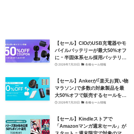
【セール】CIOのUSB充電器やモ
バイルバッテリーが最大50%オフ
に ｰ 半固体系セル採用バッテリー
や車載充電器などの最新製品も対
2026年7月20日
各種セール情報
象
【セール】Ankerが｢楽天お買い物
マラソン｣で多数の対象製品を最
大50%オフで販売するセールを開
催中（7月26日まで）
2026年7月20日
各種セール情報
【セール】Kindleストアで
「Amazonマンガ週末セール」が
スタート ｰ 週末限定で対象のマン