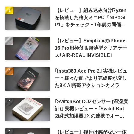
【レビュー】組み込み向けRyzen
を搭載した格安ミニPC「NiPoGi
P1」をチェック ｰ 1年前の同価格
帯モデルより高性能
【レビュー】SimplismのiPhone
16 Pro用極薄＆超薄型クリアケー
ス｢AIR-REAL INVISIBLE｣
｢Insta360 Ace Pro 2｣ 実機レビュ
ー ｰ 様々な面でより完成度が増し
た8K AI搭載アクションカメラ
｢SwitchBot CO2センサー (温湿度
計)｣ 実機レビュー ｰ ｢SwitchBot
気化式加湿器｣との連携でオート
メーション化が便利
【レビュー】後付け感がない一体