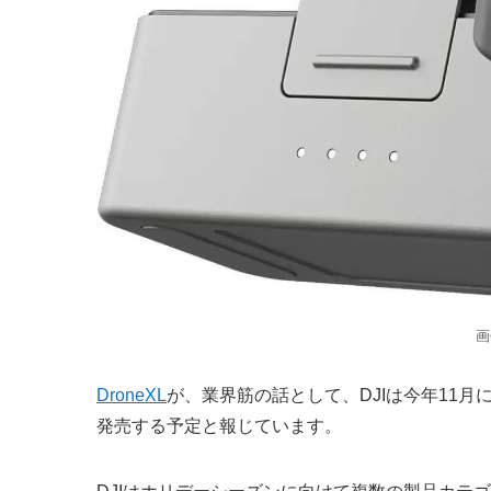
画
DroneXL
が、業界筋の話として、DJIは今年11月に「DJI N
発売する予定と報じています。