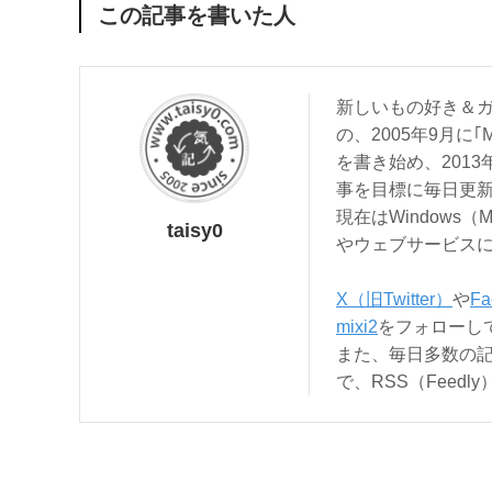
この記事を書いた人
新しいもの好き＆ガ
の、2005年9月に｢
を書き始め、201
事を目標に毎日更
現在はWindows（
taisy0
やウェブサービス
X（旧Twitter）
や
Fa
mixi2
をフォローし
また、毎日多数の
で、RSS（Feed