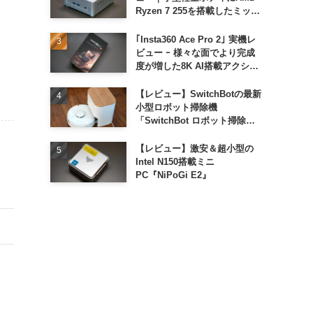
Ryzen 7 255を搭載したミッド
レンジモデル
｢Insta360 Ace Pro 2｣ 実機レ
ビュー ｰ 様々な面でより完成
度が増した8K AI搭載アクショ
ンカメラ
【レビュー】SwitchBotの最新
小型ロボット掃除機
「SwitchBot ロボット掃除機
K11+」
【レビュー】激安＆超小型の
Intel N150搭載ミニ
PC『NiPoGi E2』