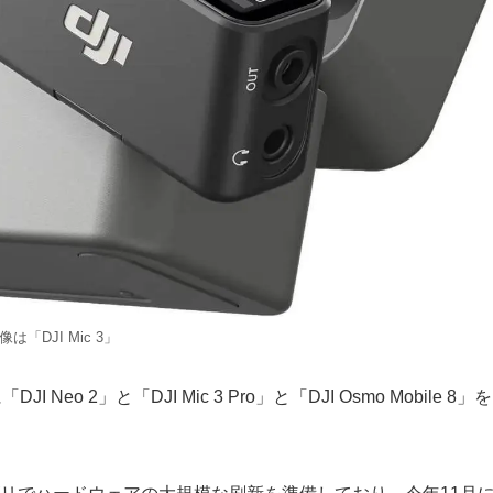
像は「DJI Mic 3」
eo 2」と「DJI Mic 3 Pro」と「DJI Osmo Mobile 8」を