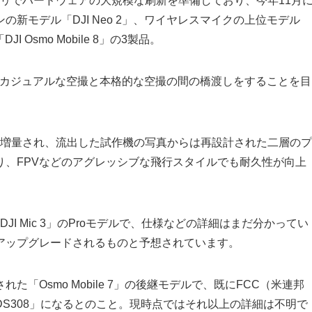
ゴリでハードウェアの大規模な刷新を準備しており、今年11月
新モデル「DJI Neo 2」、ワイヤレスマイクの上位モデル
I Osmo Mobile 8」の3製品。
ルで、カジュアルな空撮と本格的な空撮の間の橋渡しをすることを目
hへと増量され、流出した試作機の写真からは再設計された二層のプ
り、FPVなどのアグレッシブな飛行スタイルでも耐久性が向上
た「DJI Mic 3」のProモデルで、仕様などの詳細はまだ分かってい
アップグレードされるものと予想されています。
発売された「Osmo Mobile 7」の後継モデルで、既にFCC（米連邦
S308」になるとのこと。現時点ではそれ以上の詳細は不明で