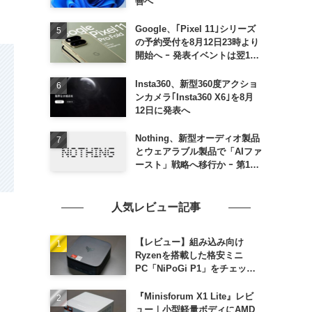
善へ
Google、｢Pixel 11｣シリーズ
の予約受付を8月12日23時より
開始へ ｰ 発表イベントは翌13
日午前7時〜
Insta360、新型360度アクショ
ンカメラ｢Insta360 X6｣を8月
12日に発表へ
Nothing、新型オーディオ製品
とウェアラブル製品で「AIファ
ースト」戦略へ移行か ｰ 第1弾
製品は8〜9月に順次発表との
情報
人気レビュー記事
【レビュー】組み込み向け
Ryzenを搭載した格安ミニ
PC「NiPoGi P1」をチェック
ｰ 1年前の同価格帯モデルより
高性能
『Minisforum X1 Lite』レビ
ュー｜小型軽量ボディにAMD