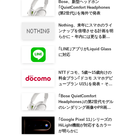
Bose、新型ヘッドホン
｢QuietComfort Headphones
(第2世代)｣を海外で発表
Nothing、来年にスマホのライ
ンナップを倍増させる計画を明
らかに ｰ 年内には更なる新製
品も投入へ
｢LINE｣アプリがLiquid Glass
に対応
NTTドコモ、5歳〜15歳向けの
料金プラン｢ドコモ スマホデビ
ュープラン U15｣を発表 ｰ その
家族がおトクになる｢ドコモ 親
子割｣も
｢Bose QuietComfort
Headphones｣の第2世代モデル
のレンダリング画像やPR画像
が流出 ｰ まもなく発表か
｢Google Pixel 11｣シリーズの
HiLight機能が対応するカラー
が明らかに