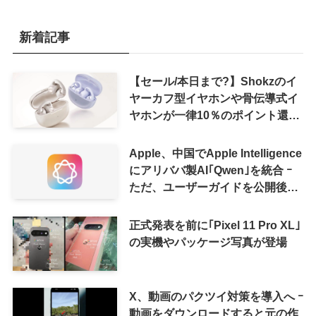
新着記事
【セール/本日まで?】Shokzのイ
ヤーカフ型イヤホンや骨伝導式イ
ヤホンが一律10％のポイント還元
に
Apple、中国でApple Intelligence
にアリババ製AI｢Qwen｣を統合 ｰ
ただ、ユーザーガイドを公開後に
削除
正式発表を前に｢Pixel 11 Pro XL｣
の実機やパッケージ写真が登場
X、動画のパクツイ対策を導入へ ｰ
動画をダウンロードすると元の作