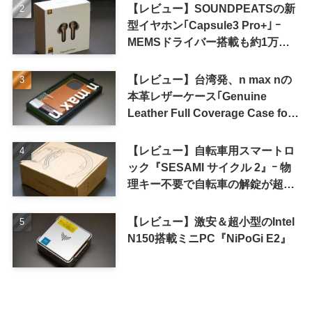
【レビュー】SOUNDPEATSの新
型イヤホン｢Capsule3 Pro+｣ ｰ
MEMSドライバー搭載も約1万円
の高コスパが特徴
【レビュー】台湾発、n max nの
本革レザーケース｢Genuine
Leather Full Coverage Case for
iPhone 16 Pro｣
【レビュー】自転車用スマートロ
ック『SESAMI サイクル 2』ｰ 物
理キー不要で自転車の解錠が超簡
単に
【レビュー】激安＆超小型のIntel
N150搭載ミニPC『NiPoGi E2』