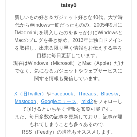
taisy0
新しいもの好き＆ガジェット好きな40代。大学時
代からWindows一筋だったものの、2005年9月に
｢Mac mini｣を購入したのをきっかけにWindowsと
Macのブログを書き始め、2013年に独自ドメイン
を取得し、出来る限り早く情報をお伝えする事を
目標に毎日更新しています。
現在はWindows（Microsoft）とMac（Apple）だけ
でなく、気になるガジェットやウェブサービスに
関する情報も発信しています。
X（旧Twitter）
や
Facebook
、
Threads
、
Bluesky
、
Mastodon
、
Googleニュース
、
mixi2
をフォローし
て頂けるといち早く情報を閲覧可能です。
また、毎日多数の記事を更新しており、記事が埋
もれてしまうことも多々あるので、
RSS（Feedly）の購読もオススメします。