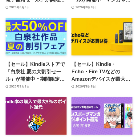
ｰ コミックやゲーム関連書
真集など1,000冊以上が
2026年8月8日
2026年8月8日
籍などが最大50％オフに
30％ポイント還元に
【セール】Kindleストアで
【セール】Kindle・
「白泉社 夏の大割引セー
Echo・Fire TVなどの
ル」が開催中 ｰ 期間限定
Amazonデバイスが最大
70％オフや全巻50％オフな
31%オフに
2026年8月8日
2026年8月8日
ど