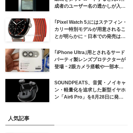
成者のユーザー名の透かしが入る
ように
｢Pixel Watch 5｣にはステフィン・
カリー特別モデルが用意されるこ
とが明らかに ｰ 日本での発売は期
待しない方が良さそう
｢iPhone Ultra｣用とされるサード
パーティ製レンズプロテクターが
登場 ｰ 2眼カメラ搭載や一部本体
カラーを示唆
SOUNDPEATS、音質・ノイキャ
ン・軽量化を追求した新型イヤホ
ン「Air6 Pro」を8月28日に発売
へ
人気記事