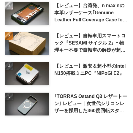
【レビュー】台湾発、n max nの
本革レザーケース｢Genuine
Leather Full Coverage Case for
iPhone 16 Pro｣
【レビュー】自転車用スマートロ
ック『SESAMI サイクル 2』ｰ 物
理キー不要で自転車の解錠が超簡
単に
【レビュー】激安＆超小型のIntel
N150搭載ミニPC『NiPoGi E2』
｢TORRAS Ostand Q3 レザートー
ン｣ レビュー｜次世代シリコンレ
ザーを採用した360度回転スタン
ド搭載ケース