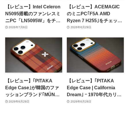
【レビュー】Intel Celeron
【レビュー】ACEMAGIC
N5095搭載のファンレスミ
のミニPC｢F5A AMD
ニPC「LN5095W」をチェ
Ryzen 7 H255｣をチェック
ック
ｰ コスパ・拡張性・冷却性
2026年7月6日
2026年6月29日
能、各方面で完成度の高い
モデルに
【レビュー】｢PITAKA
【レビュー】｢PITAKA
Edge Case｣が韓国のファ
Edge Case | California
ッションブランド｢MÜNN｣
Dream｣ ｰ 1970年代カリフ
とコラボ ｰ タータンチェッ
ォルニアの様々な“夕暮
2026年6月29日
2026年6月28日
ク柄で女性にもオススメ
れ”をアラミド繊維ケース
で表現