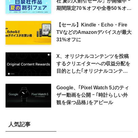
社 夏の大割引セール」が開催中 ｰ
期間限定70％オフや全巻50％オフ
など
【セール】Kindle・Echo・Fire
TVなどのAmazonデバイスが最大
31%オフに
X、オリジナルコンテンツを投稿
するクリエイターへの収益分配を
目的とした｢オリジナルコンテン
ツ報酬プログラム｣を導入へ ｰ 従
来の｢収益分配｣は廃止
Google、｢Pixel Watch 5｣のティ
ザー動画を公開 ｰ ｢時計らしい外
観を保つ品格｣をアピール
人気記事