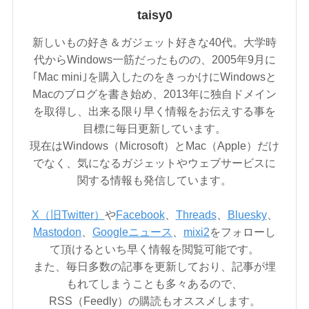
taisy0
新しいもの好き＆ガジェット好きな40代。大学時
代からWindows一筋だったものの、2005年9月に
｢Mac mini｣を購入したのをきっかけにWindowsと
Macのブログを書き始め、2013年に独自ドメイン
を取得し、出来る限り早く情報をお伝えする事を
目標に毎日更新しています。
現在はWindows（Microsoft）とMac（Apple）だけ
でなく、気になるガジェットやウェブサービスに
関する情報も発信しています。
X（旧Twitter）
や
Facebook
、
Threads
、
Bluesky
、
Mastodon
、
Googleニュース
、
mixi2
をフォローし
て頂けるといち早く情報を閲覧可能です。
また、毎日多数の記事を更新しており、記事が埋
もれてしまうことも多々あるので、
RSS（Feedly）の購読もオススメします。