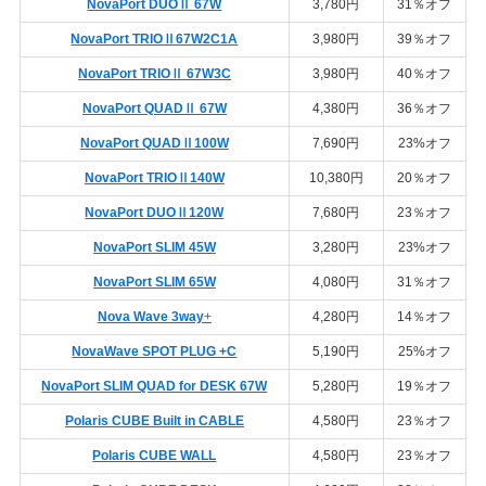
NovaPort DUOⅡ 67W
3,780円
31％オフ
NovaPort TRIOⅡ67W2C1A
3,980円
39％オフ
NovaPort TRIOⅡ 67W3C
3,980円
40％オフ
NovaPort QUADⅡ 67W
4,380円
36％オフ
NovaPort QUADⅡ100W
7,690円
23%オフ
NovaPort TRIOⅡ140W
10,380円
20％オフ
NovaPort DUOⅡ120W
7,680円
23％オフ
NovaPort SLIM 45W
3,280円
23%オフ
NovaPort SLIM 65W
4,080円
31％オフ
Nova Wave 3way
+
4,280円
14％オフ
NovaWave SPOT PLUG +C
5,190円
25%オフ
NovaPort SLIM QUAD for DESK 67W
5,280円
19％オフ
Polaris CUBE Built in CABLE
4,580円
23％オフ
Polaris CUBE WALL
4,580円
23％オフ