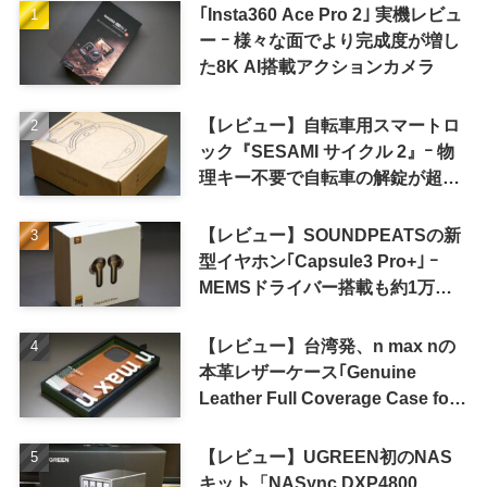
｢Insta360 Ace Pro 2｣ 実機レビュ
ー ｰ 様々な面でより完成度が増し
た8K AI搭載アクションカメラ
【レビュー】自転車用スマートロ
ック『SESAMI サイクル 2』ｰ 物
理キー不要で自転車の解錠が超簡
単に
【レビュー】SOUNDPEATSの新
型イヤホン｢Capsule3 Pro+｣ ｰ
MEMSドライバー搭載も約1万円
の高コスパが特徴
【レビュー】台湾発、n max nの
本革レザーケース｢Genuine
Leather Full Coverage Case for
iPhone 16 Pro｣
【レビュー】UGREEN初のNAS
キット「NASync DXP4800