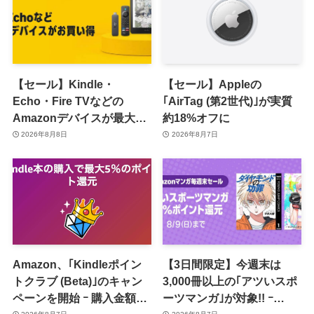
【セール】Kindle・
【セール】Appleの
Echo・Fire TVなどの
｢AirTag (第2世代)｣が実質
Amazonデバイスが最大
約18%オフに
31%オフに
2026年8月8日
2026年8月7日
Amazon、｢Kindleポイン
【3日間限定】今週末は
トクラブ (Beta)｣のキャン
3,000冊以上の｢アツいスポ
ペーンを開始 ｰ 購入金額に
ーツマンガ｣が対象!! ｰ