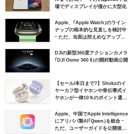
場でディスプレイが僅かに大型化
Apple、｢Apple Watch｣のライン
ナップの根本的な見直しを検討中
ｰ ただ、当面は控えめなアップグ
レードが続く見通し
DJIの新型360度アクションカメラ
｢DJI Osmo 360 II｣の開封動画公開
【セール/本日まで?】Shokzのイ
ヤーカフ型イヤホンや骨伝導式イ
ヤホンが一律10％のポイント還元
に
Apple、中国でApple Intelligence
にアリババ製AI｢Qwen｣を統合 ｰ
ただ、ユーザーガイドを公開後に