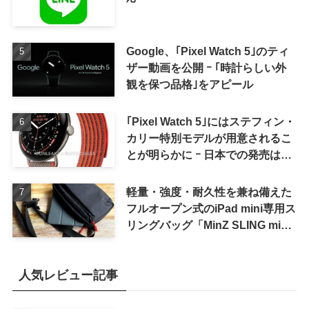
Google、｢Pixel Watch 5｣のティ
ザー動画を公開 ｰ ｢時計らしい外
観を保つ品格｣をアピール
｢Pixel Watch 5｣にはステフィン・
カリー特別モデルが用意されるこ
とが明らかに ｰ 日本での発売は期
待しない方が良さそう
軽量・強度・耐久性を兼ね備えた
フルオープン式のiPad mini専用ス
リングバッグ「MinZ SLING mini
for iPad mini」発売
人気レビュー記事