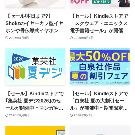
【セール/本日まで?】
【セール】Kindleストアで
Shokzのイヤーカフ型イヤ
「スクウェア・エニックス
ホンや骨伝導式イヤホンが
電子書籍セール」が開催中
一律10％のポイント還元に
ｰ コミックやゲーム関連書
2026年8月9日
2026年8月8日
籍などが最大50％オフに
【セール】Kindleストアで
【セール】Kindleストアで
｢集英社 夏デジ2026｣のセ
「白泉社 夏の大割引セー
ールが開催中 ｰ マンガや写
ル」が開催中 ｰ 期間限定
真集など1,000冊以上が
70％オフや全巻50％オフな
2026年8月8日
2026年8月8日
30％ポイント還元に
ど