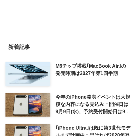
新着記事
M6チップ搭載｢MacBook Air｣の
発売時期は2027年第1四半期
今年のiPhone発表イベントは大規
模な内容になる見込み ｰ 開催日は
9月9日(水)、予約受付開始日は9月
12日(土)の予想
｢iPhone Ultra｣は既に第3世代モデ
ルまで計画中 ｰ 早ければ2028年登