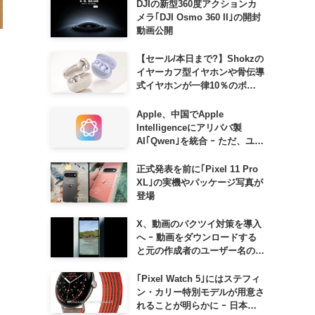
DJIの新型360度アクションカ
メラ｢DJI Osmo 360 II｣の開封
動画公開
【セール/本日まで?】Shokzの
イヤーカフ型イヤホンや骨伝導
式イヤホンが一律10％のポイ
ント還元に
Apple、中国でApple
ト
Intelligenceにアリババ製
AI｢Qwen｣を統合 ｰ ただ、ユー
、
ザーガイドを公開後に削除
正式発表を前に｢Pixel 11 Pro
XL｣の実機やパッケージ写真が
登場
。
X、動画のパクツイ対策を導入
へ ｰ 動画をダウンロードする
と元の作成者のユーザー名の透
かしが入るように
｢Pixel Watch 5｣にはステフィ
ン・カリー特別モデルが用意さ
れることが明らかに ｰ 日本で