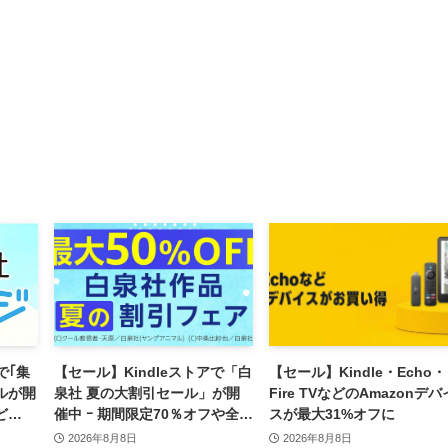
で｢集
【セール】Kindleストアで「白
【セール】Kindle・Echo・
ールが開
泉社 夏の大割引セール」が開
Fire TVなどのAmazonデバ
ど
催中 ｰ 期間限定70％オフや全巻
スが最大31%オフに
ント還
50％オフなど
2026年8月8日
2026年8月8日