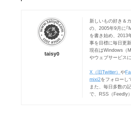
新しいもの好き＆ガ
の、2005年9月に｢
を書き始め、201
事を目標に毎日更
現在はWindows（
taisy0
やウェブサービス
X（旧Twitter）
や
Fa
mixi2
をフォローし
また、毎日多数の
で、RSS（Feed