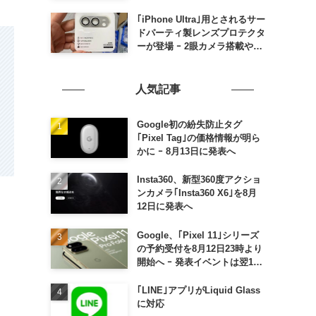
の発売は期待しない方が良さそ
う
｢iPhone Ultra｣用とされるサー
ドパーティ製レンズプロテクタ
ーが登場 ｰ 2眼カメラ搭載や一
部本体カラーを示唆
人気記事
Google初の紛失防止タグ
｢Pixel Tag｣の価格情報が明ら
かに ｰ 8月13日に発表へ
Insta360、新型360度アクショ
ンカメラ｢Insta360 X6｣を8月
12日に発表へ
Google、｢Pixel 11｣シリーズ
の予約受付を8月12日23時より
開始へ ｰ 発表イベントは翌13
日午前7時〜
｢LINE｣アプリがLiquid Glass
に対応