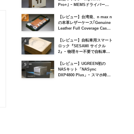
Pro+｣ ｰ MEMSドライバー搭
載も約1万円の高コスパが特徴
【レビュー】台湾発、n max n
の本革レザーケース｢Genuine
Leather Full Coverage Case
for iPhone 16 Pro｣
【レビュー】自転車用スマート
ロック『SESAMI サイクル
2』ｰ 物理キー不要で自転車の
解錠が超簡単に
【レビュー】UGREEN初の
NASキット「NASync
DXP4800 Plus」ｰ スマホ時代
に合わせた設計で、写真や動画
によるスマホの容量圧迫問題も
解決