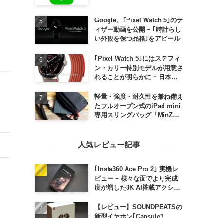
Google、｢Pixel Watch 5｣のテ
ィザー動画を公開 ｰ ｢時計らし
い外観を保つ品格｣をアピール
｢Pixel Watch 5｣にはステフィ
ン・カリー特別モデルが用意さ
れることが明らかに ｰ 日本で
の発売は期待しない方が良さそ
う
軽量・強度・耐久性を兼ね備え
たフルオープン式のiPad mini
専用スリングバッグ「MinZ
SLING mini for iPad mini」
発売
人気レビュー記事
｢Insta360 Ace Pro 2｣ 実機レ
ビュー ｰ 様々な面でより完成
度が増した8K AI搭載アクショ
ンカメラ
【レビュー】SOUNDPEATSの
新型イヤホン｢Capsule3