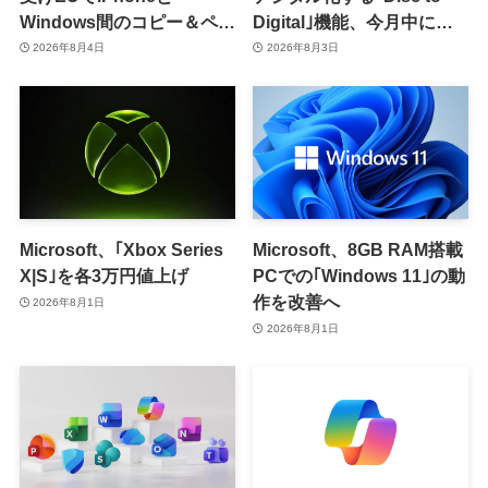
Windows間のコピー＆ペー
Digital｣機能、今月中に提
スト機能を提供へ
供開始か
2026年8月4日
2026年8月3日
Microsoft、｢Xbox Series
Microsoft、8GB RAM搭載
X|S｣を各3万円値上げ
PCでの｢Windows 11｣の動
作を改善へ
2026年8月1日
2026年8月1日