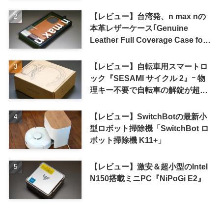
【レビュー】台湾発、n max nの
本革レザーケース｢Genuine
Leather Full Coverage Case for
iPhone 16 Pro｣
【レビュー】自転車用スマートロ
ック『SESAMI サイクル 2』ｰ 物
理キー不要で自転車の解錠が超簡
単に
【レビュー】SwitchBotの最新小
型ロボット掃除機「SwitchBot ロ
ボット掃除機 K11+」
【レビュー】激安＆超小型のIntel
N150搭載ミニPC『NiPoGi E2』