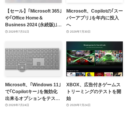
【セール】｢Microsoft 365｣
Microsoft、Copilotの｢スー
や｢Office Home＆
パーアプリ｣を年内に投入
Business 2024 (永続版)｣が
へ
｢Amazon暮らし応援サマ
2026年7月31日
2026年7月30日
ーセール｣で最大12％オフ
に
Microsoft、｢Windows 11｣
XBOX、広告付きゲームス
で｢Copilotキー｣を無効化
トリーミングのテストを開
出来るオプションをテスト
始
開始
2026年7月24日
2026年7月24日