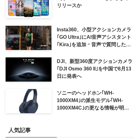
リリースか
Insta360、小型アクションカメラ
｢GO Ultra｣にAI音声アシスタント
｢Kira｣を追加 ｰ 音声で質問した
り、リアルタイム翻訳などが利用
可能に
DJI、新型360度アクションカメラ
｢DJI Osmo 360 II｣を中国で8月13
日に発表へ
ソニーのヘッドホン｢WH-
1000XM4｣の派生モデル｢WH-
1000XM4C｣の更なる情報が明ら
かに
人気記事