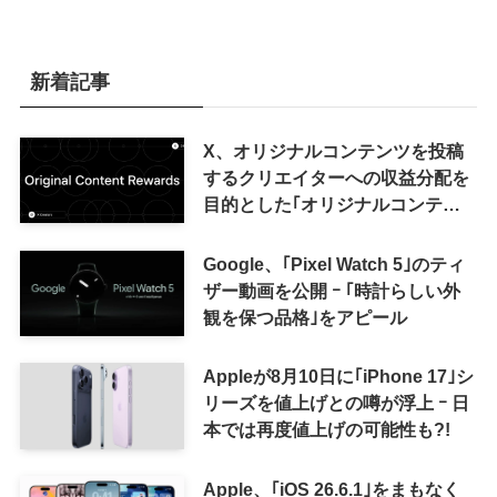
新着記事
X、オリジナルコンテンツを投稿
するクリエイターへの収益分配を
目的とした｢オリジナルコンテン
ツ報酬プログラム｣を導入へ ｰ 従
来の｢収益分配｣は廃止
Google、｢Pixel Watch 5｣のティ
ザー動画を公開 ｰ ｢時計らしい外
観を保つ品格｣をアピール
Appleが8月10日に｢iPhone 17｣シ
リーズを値上げとの噂が浮上 ｰ 日
本では再度値上げの可能性も?!
Apple、｢iOS 26.6.1｣をまもなく