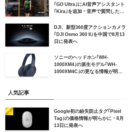
｢GO Ultra｣にAI音声アシスタント
｢Kira｣を追加 ｰ 音声で質問した
り、リアルタイム翻訳などが利用
可能に
DJI、新型360度アクションカメラ
｢DJI Osmo 360 II｣を中国で8月13
日に発表へ
ソニーのヘッドホン｢WH-
1000XM4｣の派生モデル｢WH-
1000XM4C｣の更なる情報が明ら
かに
人気記事
Google初の紛失防止タグ｢Pixel
Tag｣の価格情報が明らかに ｰ 8月
13日に発表へ