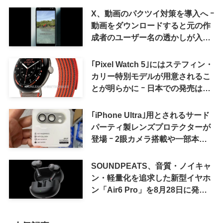
X、動画のパクツイ対策を導入へ ｰ
動画をダウンロードすると元の作
成者のユーザー名の透かしが入る
ように
｢Pixel Watch 5｣にはステフィン・
カリー特別モデルが用意されるこ
とが明らかに ｰ 日本での発売は期
待しない方が良さそう
｢iPhone Ultra｣用とされるサード
パーティ製レンズプロテクターが
登場 ｰ 2眼カメラ搭載や一部本体
カラーを示唆
SOUNDPEATS、音質・ノイキャ
ン・軽量化を追求した新型イヤホ
ン「Air6 Pro」を8月28日に発売
へ