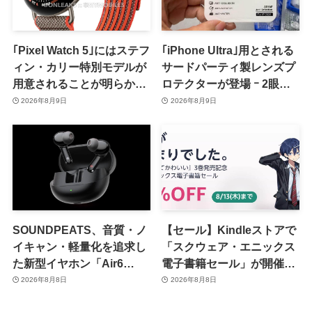
｢Pixel Watch 5｣にはステフ
｢iPhone Ultra｣用とされる
ィン・カリー特別モデルが
サードパーティ製レンズプ
用意されることが明らかに
ロテクターが登場 ｰ 2眼カ
ｰ 日本での発売は期待しな
メラ搭載や一部本体カラー
2026年8月9日
2026年8月9日
い方が良さそう
を示唆
SOUNDPEATS、音質・ノ
【セール】Kindleストアで
イキャン・軽量化を追求し
「スクウェア・エニックス
た新型イヤホン「Air6
電子書籍セール」が開催中
Pro」を8月28日に発売へ
ｰ コミックやゲーム関連書
2026年8月8日
2026年8月8日
籍などが最大50％オフに