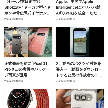
【セール/本日まで?】
Apple、中国でApple
Shokzのイヤーカフ型イヤ
Intelligenceにアリババ製
ホンや骨伝導式イヤホンが
AI｢Qwen｣を統合 ｰ ただ、
一律10％のポイント還元に
ユーザーガイドを公開後に
2026年8月9日
2026年8月9日
削除
正式発表を前に｢Pixel 11
X、動画のパクツイ対策を
Pro XL｣の実機やパッケー
導入へ ｰ 動画をダウンロー
ジ写真が登場
ドすると元の作成者のユー
ザー名の透かしが入るよう
2026年8月9日
2026年8月9日
に