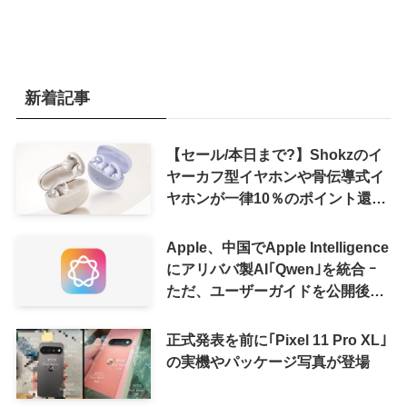
新着記事
【セール/本日まで?】Shokzのイ
ヤーカフ型イヤホンや骨伝導式イ
ヤホンが一律10％のポイント還元
に
Apple、中国でApple Intelligence
にアリババ製AI｢Qwen｣を統合 ｰ
ただ、ユーザーガイドを公開後に
削除
正式発表を前に｢Pixel 11 Pro XL｣
の実機やパッケージ写真が登場