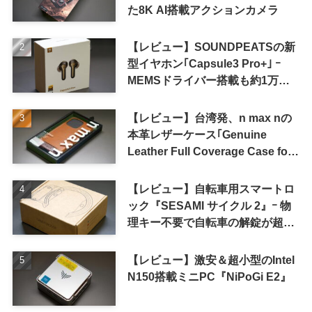
た8K AI搭載アクションカメラ
【レビュー】SOUNDPEATSの新
型イヤホン｢Capsule3 Pro+｣ ｰ
MEMSドライバー搭載も約1万円
の高コスパが特徴
【レビュー】台湾発、n max nの
本革レザーケース｢Genuine
Leather Full Coverage Case for
iPhone 16 Pro｣
【レビュー】自転車用スマートロ
ック『SESAMI サイクル 2』ｰ 物
理キー不要で自転車の解錠が超簡
単に
【レビュー】激安＆超小型のIntel
N150搭載ミニPC『NiPoGi E2』