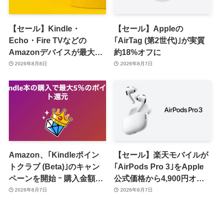
【セール】Kindle・
【セール】Appleの
Echo・Fire TVなどの
｢AirTag (第2世代)｣が実質
Amazonデバイスが最大
約18%オフに
31%オフに
2026年8月8日
2026年8月7日
Amazon、｢Kindleポイン
【セール】楽天モバイルが
トクラブ (Beta)｣のキャン
｢AirPods Pro 3｣をApple
ペーンを開始 ｰ 購入金額に
公式価格から4,900円オフ
応じて来月のポイント還元
で販売中
2026年8月7日
2026年8月7日
率アップ