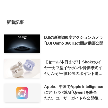
新着記事
DJIの新型360度アクションカメラ
｢DJI Osmo 360 II｣の開封動画公開
【セール/本日まで?】Shokzのイ
ヤーカフ型イヤホンや骨伝導式イ
ヤホンが一律10％のポイント還元
に
Apple、中国でApple Intelligence
にアリババ製AI｢Qwen｣を統合 ｰ
ただ、ユーザーガイドを公開後に
削除