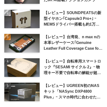
【レビュー】SOUNDPEATSの新
型イヤホン｢Capsule3 Pro+｣ ｰ
MEMSドライバー搭載も約1万円
の高コスパが特徴
【レビュー】台湾発、n max nの
本革レザーケース｢Genuine
Leather Full Coverage Case for
iPhone 16 Pro｣
【レビュー】自転車用スマートロ
ック『SESAMI サイクル 2』ｰ 物
理キー不要で自転車の解錠が超簡
単に
【レビュー】UGREEN初のNAS
キット「NASync DXP4800
Plus」ｰ スマホ時代に合わせた設
計で、写真や動画によるスマホの