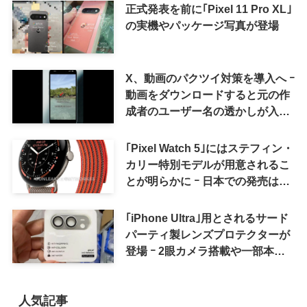
正式発表を前に｢Pixel 11 Pro XL｣
の実機やパッケージ写真が登場
X、動画のパクツイ対策を導入へ ｰ
動画をダウンロードすると元の作
成者のユーザー名の透かしが入る
ように
｢Pixel Watch 5｣にはステフィン・
カリー特別モデルが用意されるこ
とが明らかに ｰ 日本での発売は期
待しない方が良さそう
｢iPhone Ultra｣用とされるサード
パーティ製レンズプロテクターが
登場 ｰ 2眼カメラ搭載や一部本体
カラーを示唆
人気記事