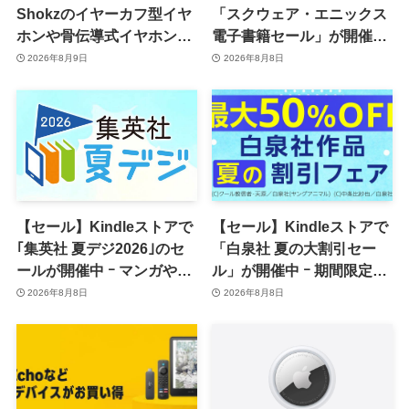
Shokzのイヤーカフ型イヤ
「スクウェア・エニックス
ホンや骨伝導式イヤホンが
電子書籍セール」が開催中
一律10％のポイント還元に
ｰ コミックやゲーム関連書
2026年8月9日
2026年8月8日
籍などが最大50％オフに
【セール】Kindleストアで
【セール】Kindleストアで
｢集英社 夏デジ2026｣のセ
「白泉社 夏の大割引セー
ールが開催中 ｰ マンガや写
ル」が開催中 ｰ 期間限定
真集など1,000冊以上が
70％オフや全巻50％オフな
2026年8月8日
2026年8月8日
30％ポイント還元に
ど