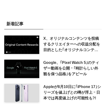
新着記事
X、オリジナルコンテンツを投稿
するクリエイターへの収益分配を
目的とした｢オリジナルコンテン
ツ報酬プログラム｣を導入へ ｰ 従
来の｢収益分配｣は廃止
Google、｢Pixel Watch 5｣のティ
ザー動画を公開 ｰ ｢時計らしい外
観を保つ品格｣をアピール
Appleが8月10日に｢iPhone 17｣シ
リーズを値上げとの噂が浮上 ｰ 日
本では再度値上げの可能性も?!