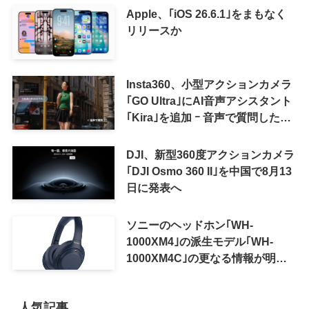
Apple、｢iOS 26.6.1｣をまもなく
リリースか
Insta360、小型アクションカメラ
｢GO Ultra｣にAI音声アシスタント
｢Kira｣を追加 ｰ 音声で質問した
り、リアルタイム翻訳などが利用
可能に
DJI、新型360度アクションカメラ
｢DJI Osmo 360 II｣を中国で8月13
日に発表へ
ソニーのヘッドホン｢WH-
1000XM4｣の派生モデル｢WH-
1000XM4C｣の更なる情報が明ら
かに
人気記事