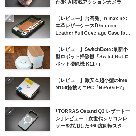
た8K AI搭載アクションカメラ
【レビュー】台湾発、n max nの
本革レザーケース｢Genuine
Leather Full Coverage Case for
iPhone 16 Pro｣
【レビュー】SwitchBotの最新小
型ロボット掃除機「SwitchBot ロ
ボット掃除機 K11+」
【レビュー】激安＆超小型のIntel
N150搭載ミニPC『NiPoGi E2』
｢TORRAS Ostand Q3 レザートー
ン｣ レビュー｜次世代シリコンレ
ザーを採用した360度回転スタン
ド搭載ケース