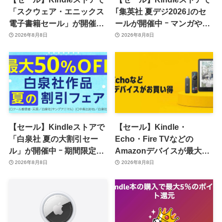
「スクウェア・エニックス
｢集英社 夏デジ2026｣のセ
電子書籍セール」が開催中
ールが開催中 ｰ マンガや写
ｰ コミックやゲーム関連書
真集など1,000冊以上が
2026年8月8日
2026年8月8日
籍などが最大50％オフに
30％ポイント還元に
【セール】Kindleストアで
【セール】Kindle・
「白泉社 夏の大割引セー
Echo・Fire TVなどの
ル」が開催中 ｰ 期間限定
Amazonデバイスが最大
70％オフや全巻50％オフな
31%オフに
2026年8月8日
2026年8月8日
ど