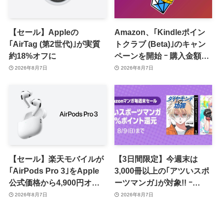
【セール】Appleの
Amazon、｢Kindleポイン
｢AirTag (第2世代)｣が実質
トクラブ (Beta)｣のキャン
約18%オフに
ペーンを開始 ｰ 購入金額に
応じて来月のポイント還元
2026年8月7日
2026年8月7日
率アップ
【セール】楽天モバイルが
【3日間限定】今週末は
｢AirPods Pro 3｣をApple
3,000冊以上の｢アツいスポ
公式価格から4,900円オフ
ーツマンガ｣が対象!! ｰ
で販売中
｢Amazonマンガ毎週末セ
2026年8月7日
2026年8月7日
ール｣がスタート