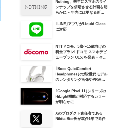
Nothing、来年にスマホのライ
ンナップを倍増させる計画を明
らかに ｰ 年内には更なる新製
品も投入へ
｢LINE｣アプリがLiquid Glass
に対応
NTTドコモ、5歳〜15歳向けの
料金プラン｢ドコモ スマホデビ
ュープラン U15｣を発表 ｰ その
家族がおトクになる｢ドコモ 親
子割｣も
｢Bose QuietComfort
Headphones｣の第2世代モデル
のレンダリング画像やPR画像
が流出 ｰ まもなく発表か
｢Google Pixel 11｣シリーズの
HiLight機能が対応するカラー
が明らかに
Xのプロダクト責任者である
Nikita Bier氏が就任1年で退任