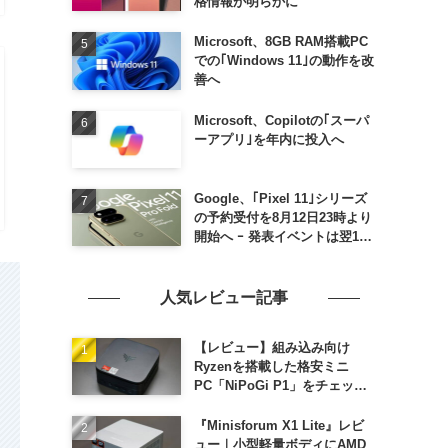
格情報が明らかに
Microsoft、8GB RAM搭載PC
での｢Windows 11｣の動作を改
善へ
Microsoft、Copilotの｢スーパ
ーアプリ｣を年内に投入へ
Google、｢Pixel 11｣シリーズ
の予約受付を8月12日23時より
開始へ ｰ 発表イベントは翌13
日午前7時〜
人気レビュー記事
【レビュー】組み込み向け
Ryzenを搭載した格安ミニ
PC「NiPoGi P1」をチェック
ｰ 1年前の同価格帯モデルより
高性能
『Minisforum X1 Lite』レビ
ュー｜小型軽量ボディにAMD