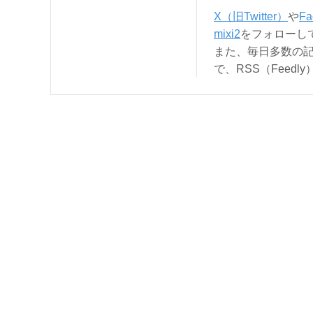
X（旧Twitter）
や
Fa
mixi2
をフォローし
また、毎日多数の
で、RSS（Feed