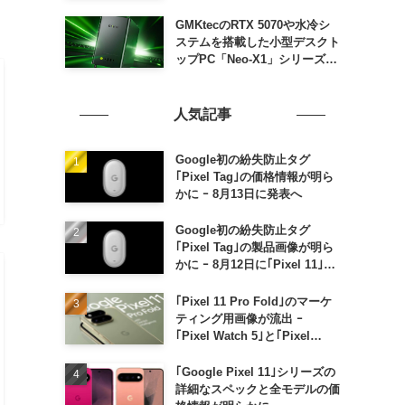
GMKtecのRTX 5070や水冷シ
ステムを搭載した小型デスクト
ップPC「Neo-X1」シリーズ、
日本でも9月中旬に発売へ
人気記事
Google初の紛失防止タグ
｢Pixel Tag｣の価格情報が明ら
かに ｰ 8月13日に発表へ
Google初の紛失防止タグ
｢Pixel Tag｣の製品画像が明ら
かに ｰ 8月12日に｢Pixel 11｣な
どと一緒に発表か
｢Pixel 11 Pro Fold｣のマーケ
ティング用画像が流出 ｰ
｢Pixel Watch 5｣と｢Pixel
Buds Pro 2｣の新カラーの画像
も
｢Google Pixel 11｣シリーズの
詳細なスペックと全モデルの価