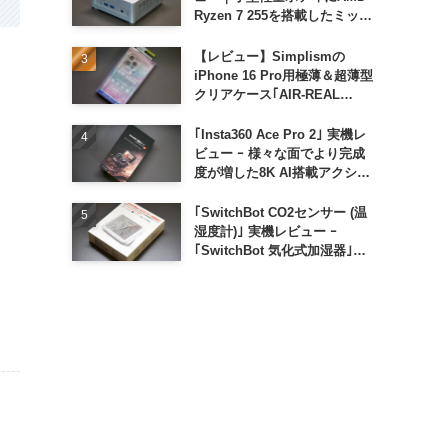
Ryzen 7 255を搭載したミッド
レンジモデル
【レビュー】Simplismの
iPhone 16 Pro用極薄＆超薄型
クリアケース｢AIR-REAL
INVISIBLE｣
｢Insta360 Ace Pro 2｣ 実機レ
ビュー ｰ 様々な面でより完成
度が増した8K AI搭載アクショ
ンカメラ
｢SwitchBot CO2センサー (温
湿度計)｣ 実機レビュー ｰ
｢SwitchBot 気化式加湿器｣と
の連携でオートメーション化が
便利