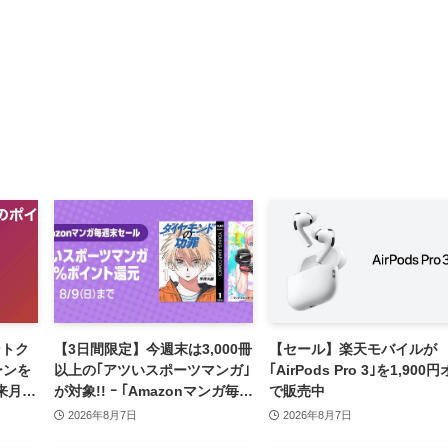
ントク
【3日間限定】今週末は3,000冊
【セール】楽天モバイルが
ーンを
以上の｢アツいスポーツマンガ｣
｢AirPods Pro 3｣を1,900
来月の
が対象!! ｰ ｢Amazonマンガ毎週
で販売中
末セール｣がスタート
2026年8月7日
2026年8月7日