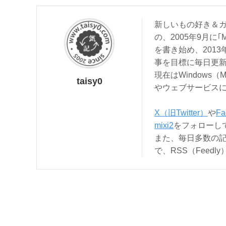
新しいもの好き＆ガ
の、2005年9月に｢
を書き始め、201
事を目標に毎日更
現在はWindows（
taisy0
やウェブサービス
X（旧Twitter）
や
Fa
mixi2
をフォローし
また、毎日多数の
で、RSS（Feed