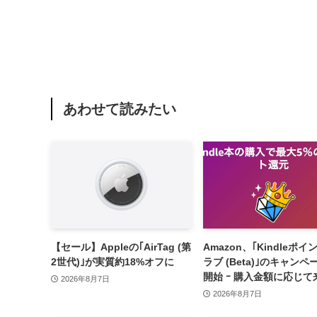
あわせて読みたい
【セール】Appleの｢AirTag (第
Amazon、｢Kindleポイ
2世代)｣が実質約18%オフに
ラブ (Beta)｣のキャンペ
開始 ｰ 購入金額に応じて
2026年8月7日
ポイント還元率アップ
2026年8月7日