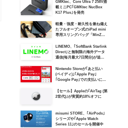
GMKtec、Core Ultra 7 258V搭
載ミニPC｢GMKtec NucBox
K17 Plus｣を発売
軽量・強度・耐久性を兼ね備え
たフルオープン式のiPad mini
専用スリングバッグ「MinZ
SLING mini for iPad mini」
発売
LINEMO、｢SoftBank Starlink
Direct｣と無制限の海外データ
通信(毎月最大7日間分)が追加
料金なしで利用可能に
Nintendo Storeが｢あと払い
(ペイディ)｣｢Apple Pay｣
｢Google Pay｣での支払いに対
応
【セール】Appleの｢AirTag (第
2世代)｣が実質約18%オフに
misumi STORE、｢AirPods｣
シリーズや｢Apple Watch
Series 11｣のセールを開催中