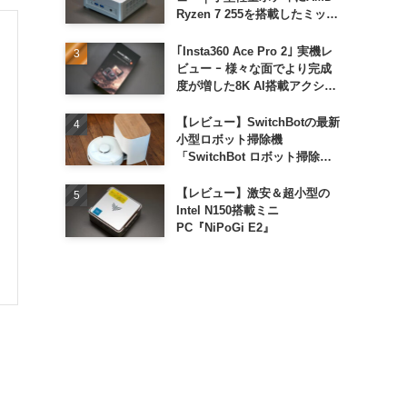
Ryzen 7 255を搭載したミッド
レンジモデル
｢Insta360 Ace Pro 2｣ 実機レ
ビュー ｰ 様々な面でより完成
度が増した8K AI搭載アクショ
ンカメラ
【レビュー】SwitchBotの最新
小型ロボット掃除機
「SwitchBot ロボット掃除機
K11+」
【レビュー】激安＆超小型の
Intel N150搭載ミニ
PC『NiPoGi E2』