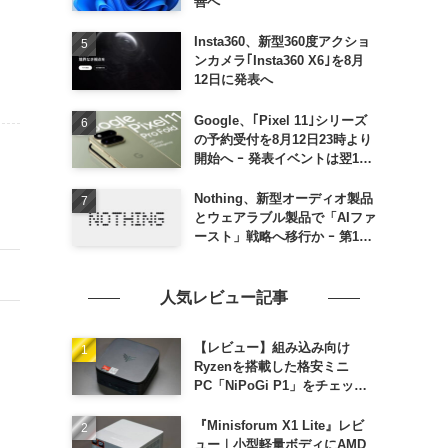
善へ
Insta360、新型360度アクショ
ンカメラ｢Insta360 X6｣を8月
12日に発表へ
Google、｢Pixel 11｣シリーズ
の予約受付を8月12日23時より
開始へ ｰ 発表イベントは翌13
日午前7時〜
Nothing、新型オーディオ製品
とウェアラブル製品で「AIファ
ースト」戦略へ移行か ｰ 第1弾
製品は8〜9月に順次発表との
情報
人気レビュー記事
【レビュー】組み込み向け
Ryzenを搭載した格安ミニ
PC「NiPoGi P1」をチェック
ｰ 1年前の同価格帯モデルより
高性能
『Minisforum X1 Lite』レビ
ュー｜小型軽量ボディにAMD