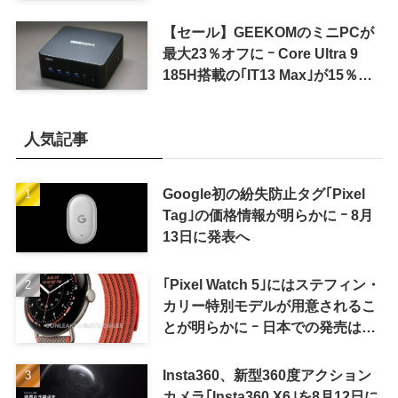
SUMMER SALE｣を開催中
【セール】GEEKOMのミニPCが
最大23％オフに ｰ Core Ultra 9
185H搭載の｢IT13 Max｣が15％オ
フなど
人気記事
Google初の紛失防止タグ｢Pixel
Tag｣の価格情報が明らかに ｰ 8月
13日に発表へ
｢Pixel Watch 5｣にはステフィン・
カリー特別モデルが用意されるこ
とが明らかに ｰ 日本での発売は期
待しない方が良さそう
Insta360、新型360度アクション
カメラ｢Insta360 X6｣を8月12日に