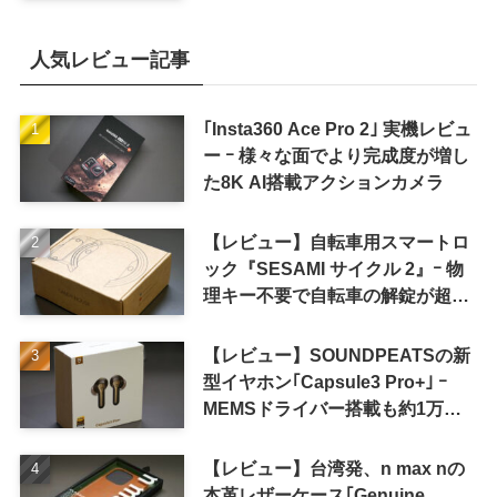
レードが続く見通し
人気レビュー記事
｢Insta360 Ace Pro 2｣ 実機レビュ
ー ｰ 様々な面でより完成度が増し
た8K AI搭載アクションカメラ
【レビュー】自転車用スマートロ
ック『SESAMI サイクル 2』ｰ 物
理キー不要で自転車の解錠が超簡
単に
【レビュー】SOUNDPEATSの新
型イヤホン｢Capsule3 Pro+｣ ｰ
MEMSドライバー搭載も約1万円
の高コスパが特徴
【レビュー】台湾発、n max nの
本革レザーケース｢Genuine