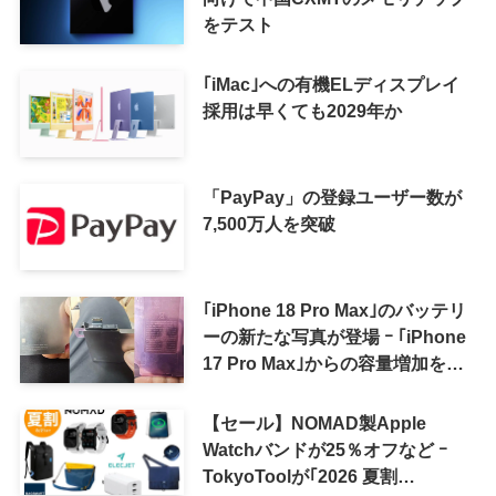
をテスト
｢iMac｣への有機ELディスプレイ
採用は早くても2029年か
「PayPay」の登録ユーザー数が
7,500万人を突破
｢iPhone 18 Pro Max｣のバッテリ
ーの新たな写真が登場 ｰ ｢iPhone
17 Pro Max｣からの容量増加を確
認
【セール】NOMAD製Apple
Watchバンドが25％オフなど ｰ
TokyoToolが｢2026 夏割