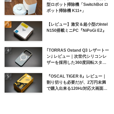
型ロボット掃除機「SwitchBot ロ
ボット掃除機 K11+」
【レビュー】激安＆超小型のIntel
N150搭載ミニPC『NiPoGi E2』
｢TORRAS Ostand Q3 レザートー
ン｣ レビュー｜次世代シリコンレ
ザーを採用した360度回転スタン
ド搭載ケース
『OSCAL TIGER 8』レビュー｜
割り切りも必要だが、2万円未満
で購入出来る120Hz対応大画面ス
マホ