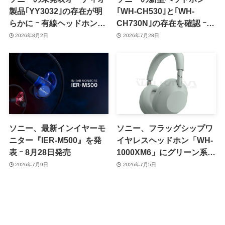
製品｢YY3032｣の存在が明
｢WH-CH530｣と｢WH-
らかに ｰ 有線ヘッドホンの
CH730N｣の存在を確認 ｰ
新モデルか
8〜9月に正式発表か
2026年8月2日
2026年7月28日
ソニー、最新インイヤーモ
ソニー、フラッグシップワ
ニター『IER-M500』を発
イヤレスヘッドホン「WH-
表 ｰ 8月28日発売
1000XM6」にグリーン系の
新色を追加か
2026年7月9日
2026年7月5日