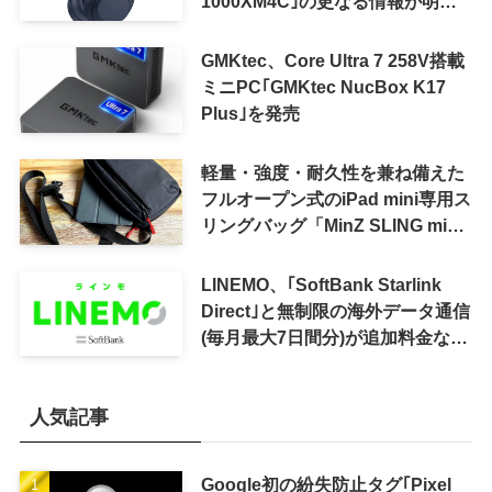
1000XM4C｣の更なる情報が明ら
かに
GMKtec、Core Ultra 7 258V搭載
ミニPC｢GMKtec NucBox K17
Plus｣を発売
軽量・強度・耐久性を兼ね備えた
フルオープン式のiPad mini専用ス
リングバッグ「MinZ SLING mini
for iPad mini」発売
LINEMO、｢SoftBank Starlink
Direct｣と無制限の海外データ通信
(毎月最大7日間分)が追加料金なし
で利用可能に
人気記事
Google初の紛失防止タグ｢Pixel