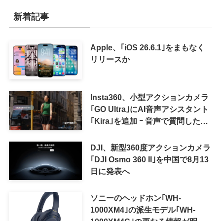
新着記事
Apple、｢iOS 26.6.1｣をまもなく
リリースか
Insta360、小型アクションカメラ
｢GO Ultra｣にAI音声アシスタント
｢Kira｣を追加 ｰ 音声で質問した
り、リアルタイム翻訳などが利用
可能に
DJI、新型360度アクションカメラ
｢DJI Osmo 360 II｣を中国で8月13
日に発表へ
ソニーのヘッドホン｢WH-
1000XM4｣の派生モデル｢WH-