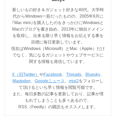
新しいもの好き＆ガジェット好きな40代。大学時
代からWindows一筋だったものの、2005年9月に
｢Mac mini｣を購入したのをきっかけにWindowsと
Macのブログを書き始め、2013年に独自ドメイン
を取得し、出来る限り早く情報をお伝えする事を
目標に毎日更新しています。
現在はWindows（Microsoft）とMac（Apple）だけ
でなく、気になるガジェットやウェブサービスに
関する情報も発信しています。
X（旧Twitter）
や
Facebook
、
Threads
、
Bluesky
、
Mastodon
、
Googleニュース
、
mixi2
をフォローし
て頂けるといち早く情報を閲覧可能です。
また、毎日多数の記事を更新しており、記事が埋
もれてしまうことも多々あるので、
RSS（Feedly）の購読もオススメします。