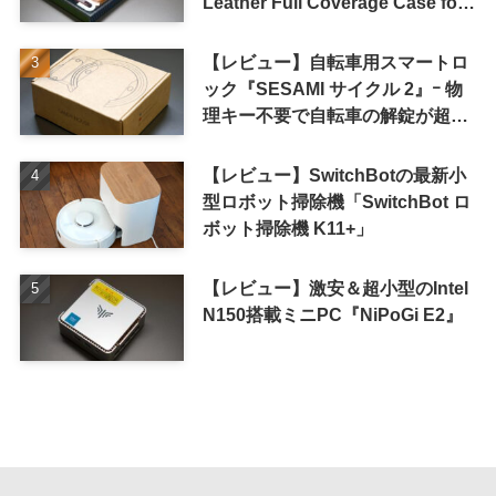
Leather Full Coverage Case for
iPhone 16 Pro｣
【レビュー】自転車用スマートロ
ック『SESAMI サイクル 2』ｰ 物
理キー不要で自転車の解錠が超簡
単に
【レビュー】SwitchBotの最新小
型ロボット掃除機「SwitchBot ロ
ボット掃除機 K11+」
【レビュー】激安＆超小型のIntel
N150搭載ミニPC『NiPoGi E2』