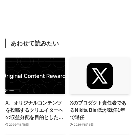
あわせて読みたい
X、オリジナルコンテンツ
Xのプロダクト責任者であ
を投稿するクリエイターへ
るNikita Bier氏が就任1年
の収益分配を目的とした
で退任
｢オリジナルコンテンツ報
2026年8月8日
2026年8月6日
酬プログラム｣を導入へ ｰ