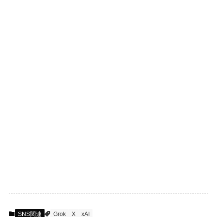
SNS関連
Grok
X
xAI