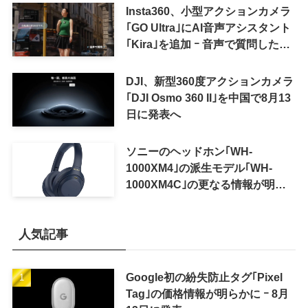
Insta360、小型アクションカメラ
｢GO Ultra｣にAI音声アシスタント
｢Kira｣を追加 ｰ 音声で質問した
り、リアルタイム翻訳などが利用
可能に
DJI、新型360度アクションカメラ
｢DJI Osmo 360 II｣を中国で8月13
日に発表へ
ソニーのヘッドホン｢WH-
1000XM4｣の派生モデル｢WH-
1000XM4C｣の更なる情報が明ら
かに
人気記事
Google初の紛失防止タグ｢Pixel
Tag｣の価格情報が明らかに ｰ 8月