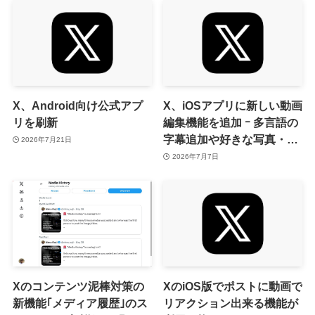
従来の｢収益分配｣は廃止
X、Android向け公式アプ
X、iOSアプリに新しい動画
リを刷新
編集機能を追加 ｰ 多言語の
字幕追加や好きな写真・動
2026年7月21日
画・ポストを背景として利
2026年7月7日
用出来る機能など
Xのコンテンツ泥棒対策の
XのiOS版でポストに動画で
新機能｢メディア履歴｣のス
リアクション出来る機能が