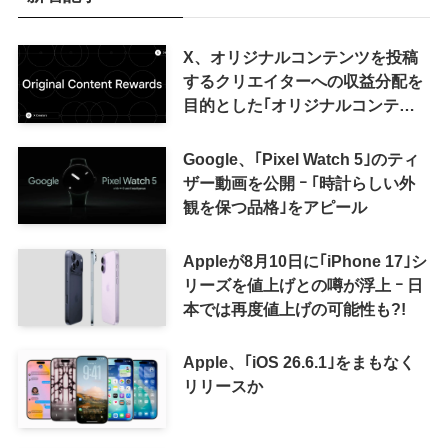
X、オリジナルコンテンツを投稿
するクリエイターへの収益分配を
目的とした｢オリジナルコンテン
ツ報酬プログラム｣を導入へ ｰ 従
来の｢収益分配｣は廃止
Google、｢Pixel Watch 5｣のティ
ザー動画を公開 ｰ ｢時計らしい外
観を保つ品格｣をアピール
Appleが8月10日に｢iPhone 17｣シ
リーズを値上げとの噂が浮上 ｰ 日
本では再度値上げの可能性も?!
Apple、｢iOS 26.6.1｣をまもなく
リリースか