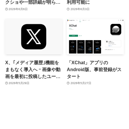
クショや一部詳細が明らか
利用可能に
に
2026年6月6日
2026年6月3日
X、｢メディア履歴｣機能を
「XChat」アプリの
まもなく導入へ ｰ 画像や動
Android版、事前登録がス
画を最初に投稿したユーザ
タート
ーが誰かなどを確認可能に
2026年5月29日
2026年5月27日