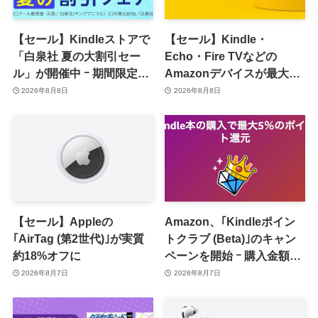
【セール】Kindleストアで
【セール】Kindle・
「白泉社 夏の大割引セー
Echo・Fire TVなどの
ル」が開催中 ｰ 期間限定
Amazonデバイスが最大
70％オフや全巻50％オフな
31%オフに
2026年8月8日
2026年8月8日
ど
【セール】Appleの
Amazon、｢Kindleポイン
｢AirTag (第2世代)｣が実質
トクラブ (Beta)｣のキャン
約18%オフに
ペーンを開始 ｰ 購入金額に
応じて来月のポイント還元
2026年8月7日
2026年8月7日
率アップ