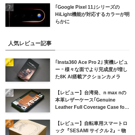
｢Google Pixel 11｣シリーズの
HiLight機能が対応するカラーが明
らかに
人気レビュー記事
｢Insta360 Ace Pro 2｣ 実機レビュ
ー ｰ 様々な面でより完成度が増し
た8K AI搭載アクションカメラ
【レビュー】台湾発、n max nの
本革レザーケース｢Genuine
Leather Full Coverage Case for
iPhone 16 Pro｣
【レビュー】自転車用スマートロ
ック『SESAMI サイクル 2』ｰ 物