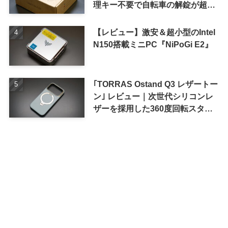
理キー不要で自転車の解錠が超簡
単に
【レビュー】激安＆超小型のIntel
N150搭載ミニPC『NiPoGi E2』
｢TORRAS Ostand Q3 レザートー
ン｣ レビュー｜次世代シリコンレ
ザーを採用した360度回転スタン
ド搭載ケース
アーカイブ
ア