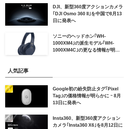
可能に
DJI、新型360度アクションカメラ
｢DJI Osmo 360 II｣を中国で8月13
日に発表へ
ソニーのヘッドホン｢WH-
1000XM4｣の派生モデル｢WH-
1000XM4C｣の更なる情報が明ら
かに
人気記事
Google初の紛失防止タグ｢Pixel
Tag｣の価格情報が明らかに ｰ 8月
13日に発表へ
Insta360、新型360度アクション
カメラ｢Insta360 X6｣を8月12日に