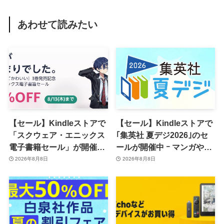
あわせて読みたい
【セール】Kindleストアで
【セール】Kindleストアで
「スクウェア・エニックス
｢集英社 夏デジ2026｣のセ
電子書籍セール」が開催中
ールが開催中 ｰ マンガや写
ｰ コミックやゲーム関連書
真集など1,000冊以上が
2026年8月8日
2026年8月8日
籍などが最大50％オフに
30％ポイント還元に