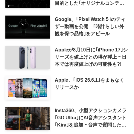
目的とした｢オリジナルコンテン
ツ報酬プログラム｣を導入へ ｰ 従
来の｢収益分配｣は廃止
Google、｢Pixel Watch 5｣のティ
ザー動画を公開 ｰ ｢時計らしい外
観を保つ品格｣をアピール
Appleが8月10日に｢iPhone 17｣シ
リーズを値上げとの噂が浮上 ｰ 日
本では再度値上げの可能性も?!
Apple、｢iOS 26.6.1｣をまもなく
リリースか
Insta360、小型アクションカメラ
｢GO Ultra｣にAI音声アシスタント
｢Kira｣を追加 ｰ 音声で質問した
り、リアルタイム翻訳などが利用