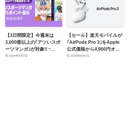
【3日間限定】今週末は
【セール】楽天モバイルが
3,000冊以上の｢アツいスポ
｢AirPods Pro 3｣をApple
ーツマンガ｣が対象!! ｰ
公式価格から4,900円オフ
｢Amazonマンガ毎週末セ
で販売中
2026年8月7日
2026年8月7日
ール｣がスタート