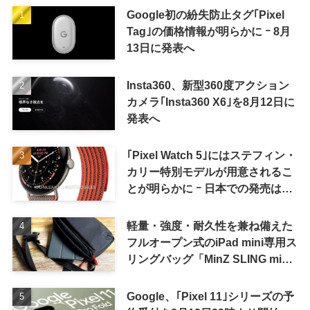
Google初の紛失防止タグ｢Pixel
Tag｣の価格情報が明らかに ｰ 8月
13日に発表へ
Insta360、新型360度アクション
カメラ｢Insta360 X6｣を8月12日に
発表へ
｢Pixel Watch 5｣にはステフィン・
カリー特別モデルが用意されるこ
とが明らかに ｰ 日本での発売は期
待しない方が良さそう
軽量・強度・耐久性を兼ね備えた
フルオープン式のiPad mini専用ス
リングバッグ「MinZ SLING mini
for iPad mini」発売
Google、｢Pixel 11｣シリーズの予