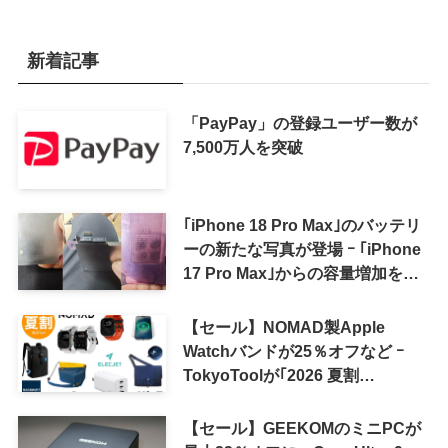
新着記事
「PayPay」の登録ユーザー数が
7,500万人を突破
｢iPhone 18 Pro Max｣のバッテリ
ーの新たな写真が登場 ｰ ｢iPhone
17 Pro Max｣からの容量増加を確
認
【セール】NOMAD製Apple
Watchバンドが25％オフなど ｰ
TokyoToolが｢2026 夏割
SUMMER SALE｣を開催中
【セール】GEEKOMのミニPCが