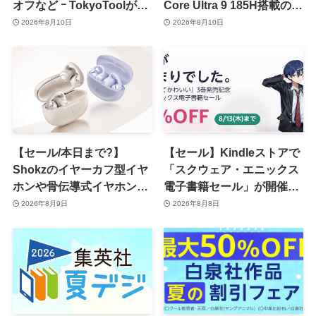
オフなど ｰ TokyoToolが
Core Ultra 9 185H搭載の
｢2026 夏割 SUMMER
｢IT13 Max｣が15％オフなど
2026年8月10日
2026年8月10日
SALE｣を開催中
【セール/本日まで?】
【セール】Kindleストアで
Shokzのイヤーカフ型イヤ
「スクウェア・エニックス
ホンや骨伝導式イヤホンが
電子書籍セール」が開催中
一律10％のポイント還元に
ｰ コミックやゲーム関連書
2026年8月9日
2026年8月8日
籍などが最大50％オフに