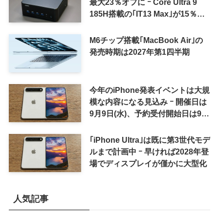
最大23％オフに ｰ Core Ultra 9
185H搭載の｢IT13 Max｣が15％オ
フなど
M6チップ搭載｢MacBook Air｣の
発売時期は2027年第1四半期
今年のiPhone発表イベントは大規
模な内容になる見込み ｰ 開催日は
9月9日(水)、予約受付開始日は9月
12日(土)の予想
｢iPhone Ultra｣は既に第3世代モデ
ルまで計画中 ｰ 早ければ2028年登
場でディスプレイが僅かに大型化
人気記事