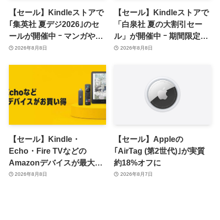
【セール】Kindleストアで
【セール】Kindleストアで
｢集英社 夏デジ2026｣のセ
「白泉社 夏の大割引セー
ールが開催中 ｰ マンガや写
ル」が開催中 ｰ 期間限定
真集など1,000冊以上が
70％オフや全巻50％オフな
2026年8月8日
2026年8月8日
30％ポイント還元に
ど
【セール】Kindle・
【セール】Appleの
Echo・Fire TVなどの
｢AirTag (第2世代)｣が実質
Amazonデバイスが最大
約18%オフに
31%オフに
2026年8月8日
2026年8月7日