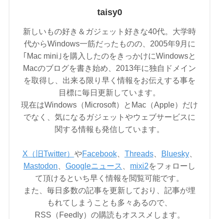
taisy0
新しいもの好き＆ガジェット好きな40代。大学時
代からWindows一筋だったものの、2005年9月に
｢Mac mini｣を購入したのをきっかけにWindowsと
Macのブログを書き始め、2013年に独自ドメイン
を取得し、出来る限り早く情報をお伝えする事を
目標に毎日更新しています。
現在はWindows（Microsoft）とMac（Apple）だけ
でなく、気になるガジェットやウェブサービスに
関する情報も発信しています。
X（旧Twitter）
や
Facebook
、
Threads
、
Bluesky
、
Mastodon
、
Googleニュース
、
mixi2
をフォローし
て頂けるといち早く情報を閲覧可能です。
また、毎日多数の記事を更新しており、記事が埋
もれてしまうことも多々あるので、
RSS（Feedly）の購読もオススメします。