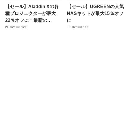
【セール】Aladdin Xの各
【セール】UGREENの人気
種プロジェクターが最大
NASキットが最大15％オフ
22％オフに ｰ 最新の
に
｢Aladdin X3｣や｢Aladdin
2026年8月2日
2026年8月1日
Poca｣シリーズも対象