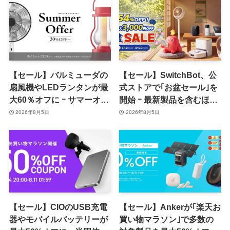
【セール】バルミューダの
【セール】SwitchBot、公
扇風機やLEDランタンが最
式ストアで｢お盆セール｣を
大60％オフに ｰ サマーオフ
開始 ｰ 最新製品を含むほぼ
ァーのセール開催中
全品が最大54％オフに
2026年8月5日
2026年8月5日
【セール】CIOのUSB充電
【セール】Ankerが｢楽天お
器やモバイルバッテリーが
買い物マラソン｣で多数の