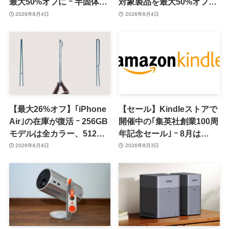
最大50%オフに ｰ 半固体系
対象製品を最大50%オフで
セル採用バッテリーやハン
販売するセールを開催中
2026年8月4日
2026年8月4日
ディファンなど最新製品も
（8月11日まで）
対象
【最大26%オフ】｢iPhone
【セール】Kindleストアで
Air｣の在庫が復活 ｰ 256GB
開催中の｢集英社創業100周
モデルは全カラー、512GB
年記念セール｣ ｰ 8月は
モデルはホワイト以外が在
｢GANTZ｣全巻が100円均一
2026年8月4日
2026年8月3日
庫有り
で販売中