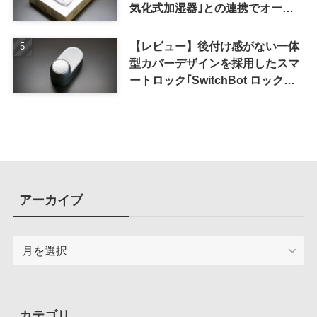
気化式加湿器｣との連携でオート
メーション化が便利
【レビュー】後付け感がない一体
型カバーデザインを採用したスマ
ートロック｢SwitchBot ロック
Ultra｣｜充電式バッテリーも標準
採用
アーカイブ
ア
ー
カ
イ
ブ
カテゴリ