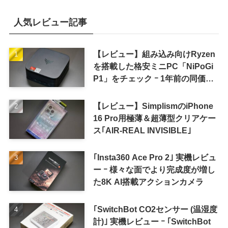
人気レビュー記事
【レビュー】組み込み向けRyzen
を搭載した格安ミニPC「NiPoGi
P1」をチェック ｰ 1年前の同価格
帯モデルより高性能
【レビュー】SimplismのiPhone
16 Pro用極薄＆超薄型クリアケー
ス｢AIR-REAL INVISIBLE｣
｢Insta360 Ace Pro 2｣ 実機レビュ
ー ｰ 様々な面でより完成度が増し
た8K AI搭載アクションカメラ
｢SwitchBot CO2センサー (温湿度
計)｣ 実機レビュー ｰ ｢SwitchBot