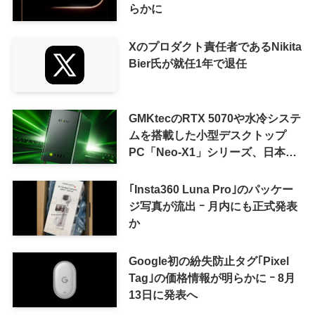
らかに
Xのプロダクト責任者であるNikita
Bier氏が就任1年で退任
GMKtecのRTX 5070や水冷システ
ムを搭載した小型デスクトップ
PC「Neo-X1」シリーズ、日本で
も9月中旬に発売へ
｢Insta360 Luna Pro｣のパッケー
ジ写真が流出 ｰ 月内にも正式発表
か
Google初の紛失防止タグ｢Pixel
Tag｣の価格情報が明らかに ｰ 8月
13日に発表へ