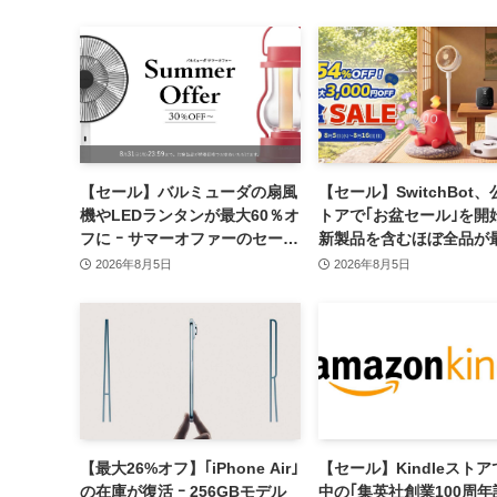
【セール】バルミューダの扇風
【セール】SwitchBot
機やLEDランタンが最大60％オ
トアで｢お盆セール｣を開始
フに ｰ サマーオファーのセール
新製品を含むほぼ全品が
開催中
54％オフに
2026年8月5日
2026年8月5日
【最大26%オフ】｢iPhone Air｣
【セール】Kindleスト
の在庫が復活 ｰ 256GBモデル
中の｢集英社創業100周