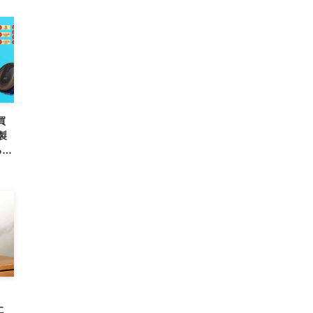
買
製
るセ
で）
に