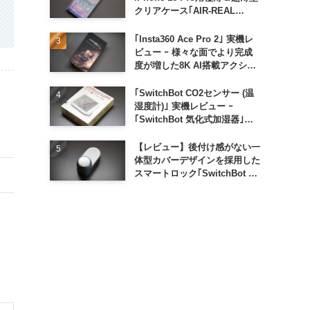
クリアケース｢AIR-REAL
INVISIBLE｣
｢Insta360 Ace Pro 2｣ 実機レ
ビュー ｰ 様々な面でより完成
度が増した8K AI搭載アクショ
ンカメラ
｢SwitchBot CO2センサー (温
湿度計)｣ 実機レビュー ｰ
｢SwitchBot 気化式加湿器｣と
の連携でオートメーション化が
便利
【レビュー】後付け感がない一
体型カバーデザインを採用した
スマートロック｢SwitchBot ロ
ック Ultra｣｜充電式バッテリ
ーも標準採用