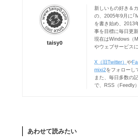
新しいもの好き＆ガ
の、2005年9月に｢
を書き始め、201
事を目標に毎日更
現在はWindows（
taisy0
やウェブサービス
X（旧Twitter）
や
Fa
mixi2
をフォローし
また、毎日多数の
で、RSS（Feed
あわせて読みたい