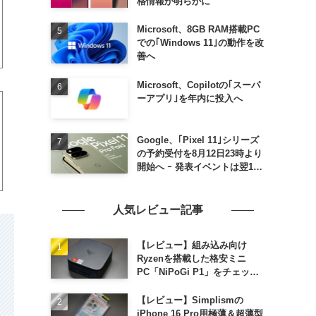
格情報が明らかに
Microsoft、8GB RAM搭載PC
での｢Windows 11｣の動作を改
善へ
Microsoft、Copilotの｢スーパ
ーアプリ｣を年内に投入へ
Google、｢Pixel 11｣シリーズ
の予約受付を8月12日23時より
開始へ ｰ 発表イベントは翌13
日午前7時〜
人気レビュー記事
【レビュー】組み込み向け
Ryzenを搭載した格安ミニ
PC「NiPoGi P1」をチェック
ｰ 1年前の同価格帯モデルより
高性能
【レビュー】Simplismの
iPhone 16 Pro用極薄＆超薄型