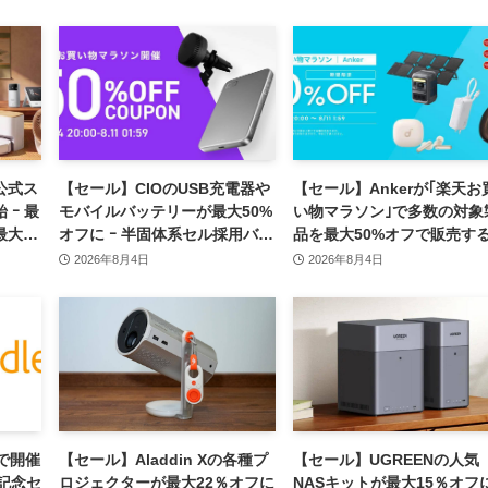
、公式ス
【セール】CIOのUSB充電器や
【セール】Ankerが｢楽天お
 ｰ 最
モバイルバッテリーが最大50%
い物マラソン｣で多数の対象
最大
オフに ｰ 半固体系セル採用バッ
品を最大50%オフで販売す
テリーやハンディファンなど最
ールを開催中（8月11日ま
2026年8月4日
2026年8月4日
新製品も対象
アで開催
【セール】Aladdin Xの各種プ
【セール】UGREENの人気
年記念セ
ロジェクターが最大22％オフに
NASキットが最大15％オフ