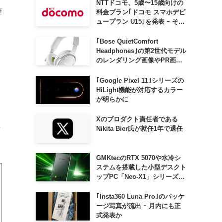
NTTドコモ、5歳〜15歳向けの
催
料金プラン｢ドコモ スマホデビ
ュープラン U15｣を発表 ｰ その
家族がおトクになる｢ドコモ 親
子割｣も
｢Bose QuietComfort
Headphones｣の第2世代モデル
のレンダリング画像やPR画像
』
が流出 ｰ まもなく発表か
｢Google Pixel 11｣シリーズの
HiLight機能が対応するカラー
が明らかに
Xのプロダクト責任者である
年
Nikita Bier氏が就任1年で退任
GMKtecのRTX 5070や水冷シ
ステムを搭載した小型デスクト
ップPC「Neo-X1」シリーズ、
日本でも9月中旬に発売へ
｢Insta360 Luna Pro｣のパッケ
ージ写真が流出 ｰ 月内にも正
式発表か