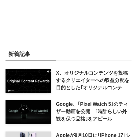
新着記事
X、オリジナルコンテンツを投稿
するクリエイターへの収益分配を
目的とした｢オリジナルコンテン
ツ報酬プログラム｣を導入へ ｰ 従
来の｢収益分配｣は廃止
Google、｢Pixel Watch 5｣のティ
ザー動画を公開 ｰ ｢時計らしい外
観を保つ品格｣をアピール
Appleが8月10日に｢iPhone 17｣シ