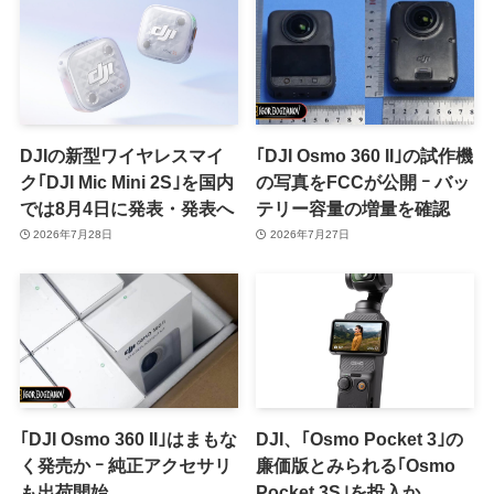
DJIの新型ワイヤレスマイ
｢DJI Osmo 360 II｣の試作機
ク｢DJI Mic Mini 2S｣を国内
の写真をFCCが公開 ｰ バッ
では8月4日に発表・発表へ
テリー容量の増量を確認
2026年7月28日
2026年7月27日
｢DJI Osmo 360 II｣はまもな
DJI、｢Osmo Pocket 3｣の
く発売か ｰ 純正アクセサリ
廉価版とみられる｢Osmo
も出荷開始
Pocket 3S｣を投入か