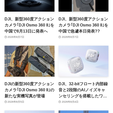
DJI、新型360度アクション
DJI、新型360度アクション
カメラ｢DJI Osmo 360 II｣を
カメラ｢DJI Osmo 360 II｣を
中国で8月13日に発表へ
中国で急遽本日発表??
2026年8月7日
2026年8月7日
DJIの新型360度アクション
DJI、32-bitフロート内部録
カメラ｢DJI Osmo 360 II｣の
音と2段階のAIノイズキャ
新たな実機写真が登場
ンセリングを搭載したワイ
ヤレスマイク｢DJI Mic Mini
2026年8月5日
2026年8月4日
2S｣を発売