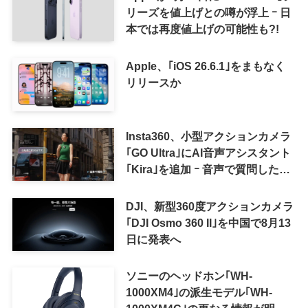
リーズを値上げとの噂が浮上 ｰ 日
本では再度値上げの可能性も?!
Apple、｢iOS 26.6.1｣をまもなく
リリースか
Insta360、小型アクションカメラ
｢GO Ultra｣にAI音声アシスタント
｢Kira｣を追加 ｰ 音声で質問した
り、リアルタイム翻訳などが利用
可能に
DJI、新型360度アクションカメラ
｢DJI Osmo 360 II｣を中国で8月13
日に発表へ
ソニーのヘッドホン｢WH-
1000XM4｣の派生モデル｢WH-