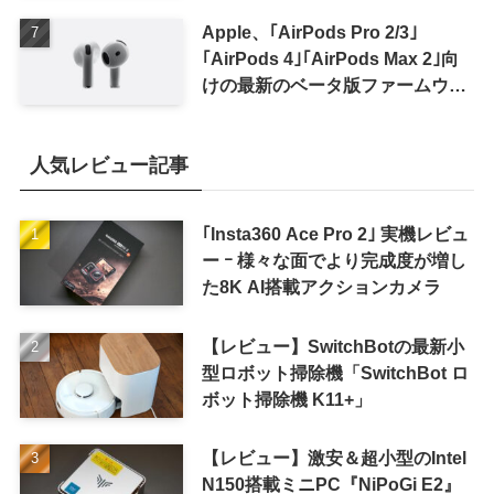
Apple、｢AirPods Pro 2/3｣
｢AirPods 4｣｢AirPods Max 2｣向
けの最新のベータ版ファームウェ
ア｢9A5336b｣を提供開始
人気レビュー記事
｢Insta360 Ace Pro 2｣ 実機レビュ
ー ｰ 様々な面でより完成度が増し
た8K AI搭載アクションカメラ
【レビュー】SwitchBotの最新小
型ロボット掃除機「SwitchBot ロ
ボット掃除機 K11+」
【レビュー】激安＆超小型のIntel
N150搭載ミニPC『NiPoGi E2』