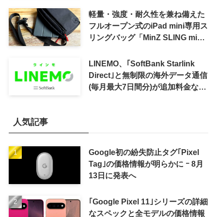
軽量・強度・耐久性を兼ね備えた
フルオープン式のiPad mini専用ス
リングバッグ「MinZ SLING mini
for iPad mini」発売
LINEMO、｢SoftBank Starlink
Direct｣と無制限の海外データ通信
(毎月最大7日間分)が追加料金なし
で利用可能に
人気記事
Google初の紛失防止タグ｢Pixel
Tag｣の価格情報が明らかに ｰ 8月
13日に発表へ
｢Google Pixel 11｣シリーズの詳細
なスペックと全モデルの価格情報