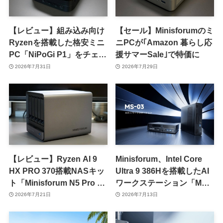
【レビュー】組み込み向け
【セール】Minisforumのミ
Ryzenを搭載した格安ミニ
ニPCが｢Amazon 暮らし応
PC「NiPoGi P1」をチェッ
援サマーSale｣で特価に
ク ｰ 1年前の同価格帯モデ
2026年7月31日
2026年7月29日
ルより高性能
【レビュー】Ryzen AI 9
Minisforum、Intel Core
HX PRO 370搭載NASキッ
Ultra 9 386Hを搭載したAI
ト「Minisforum N5 Pro AI
ワークステーション「MS-
NAS」をチェック
03」を発表
2026年7月21日
2026年7月13日