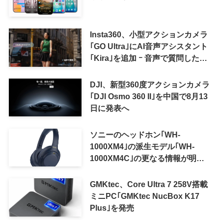
Insta360、小型アクションカメラ
｢GO Ultra｣にAI音声アシスタント
｢Kira｣を追加 ｰ 音声で質問した
り、リアルタイム翻訳などが利用
可能に
DJI、新型360度アクションカメラ
｢DJI Osmo 360 II｣を中国で8月13
日に発表へ
ソニーのヘッドホン｢WH-
1000XM4｣の派生モデル｢WH-
1000XM4C｣の更なる情報が明ら
かに
GMKtec、Core Ultra 7 258V搭載
ミニPC｢GMKtec NucBox K17
Plus｣を発売