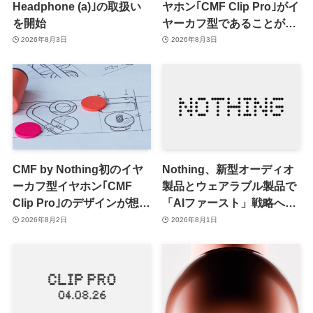
Headphone (a)｣の取扱い
ヤホン｢CMF Clip Pro｣がイ
を開始
ヤーカフ型であることが確
認される
2026年8月3日
2026年8月3日
CMF by Nothing初のイヤ
Nothing、新型オーディオ
ーカフ型イヤホン｢CMF
製品とウェアラブル製品で
Clip Pro｣のデザインが想像
「AIファースト」戦略へ移
出来るティザー画像公開
行か ｰ 第1弾製品は8〜9月
2026年8月2日
2026年8月1日
に順次発表との情報