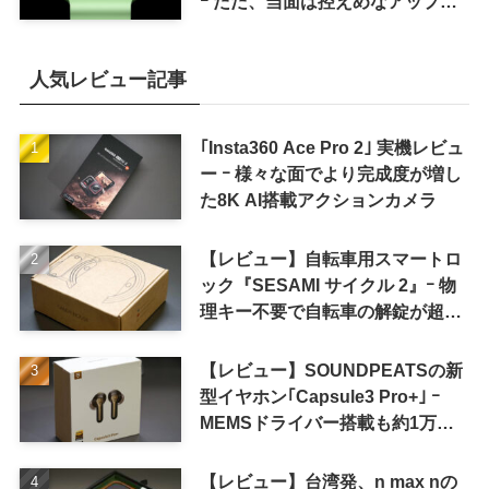
ｰ ただ、当面は控えめなアップグ
レードが続く見通し
人気レビュー記事
｢Insta360 Ace Pro 2｣ 実機レビュ
ー ｰ 様々な面でより完成度が増し
た8K AI搭載アクションカメラ
【レビュー】自転車用スマートロ
ック『SESAMI サイクル 2』ｰ 物
理キー不要で自転車の解錠が超簡
単に
【レビュー】SOUNDPEATSの新
型イヤホン｢Capsule3 Pro+｣ ｰ
MEMSドライバー搭載も約1万円
の高コスパが特徴
【レビュー】台湾発、n max nの