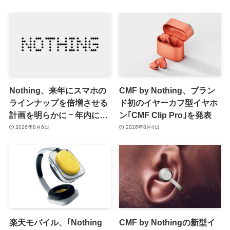
Nothing、来年にスマホの
CMF by Nothing、ブラン
ラインナップを倍増させる
ド初のイヤーカフ型イヤホ
計画を明らかに ｰ 年内には
ン｢CMF Clip Pro｣を発表
更なる新製品も投入へ
2026年8月6日
2026年8月4日
楽天モバイル、｢Nothing
CMF by Nothingの新型イ