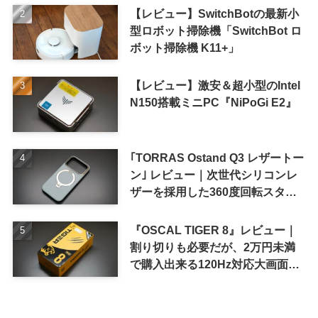
【レビュー】SwitchBotの最新小
型ロボット掃除機「SwitchBot ロ
ボット掃除機 K11+」
【レビュー】激安＆超小型のIntel
N150搭載ミニPC『NiPoGi E2』
｢TORRAS Ostand Q3 レザートー
ン｣ レビュー｜次世代シリコンレ
ザーを採用した360度回転スタン
ド搭載ケース
『OSCAL TIGER 8』レビュー｜
割り切りも必要だが、2万円未満
で購入出来る120Hz対応大画面ス
マホ