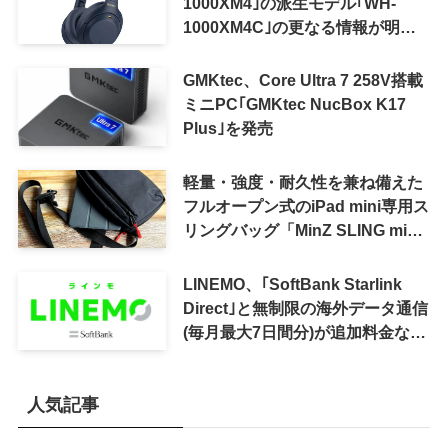
1000XM4｣の派生モデル｢WH-
1000XM4C｣の更なる情報が明ら
かに
GMKtec、Core Ultra 7 258V搭載
ミニPC｢GMKtec NucBox K17
Plus｣を発売
軽量・強度・耐久性を兼ね備えた
フルオープン式のiPad mini専用ス
リングバッグ「MinZ SLING mini
for iPad mini」発売
LINEMO、｢SoftBank Starlink
Direct｣と無制限の海外データ通信
(毎月最大7日間分)が追加料金なし
で利用可能に
人気記事