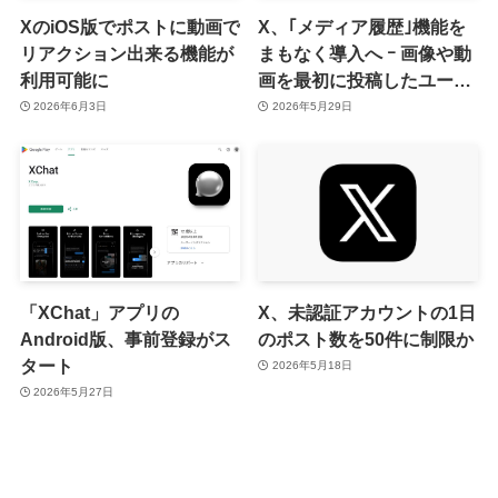
XのiOS版でポストに動画で
X、｢メディア履歴｣機能を
リアクション出来る機能が
まもなく導入へ ｰ 画像や動
利用可能に
画を最初に投稿したユーザ
ーが誰かなどを確認可能に
2026年6月3日
2026年5月29日
「XChat」アプリの
X、未認証アカウントの1日
Android版、事前登録がス
のポスト数を50件に制限か
タート
2026年5月18日
2026年5月27日