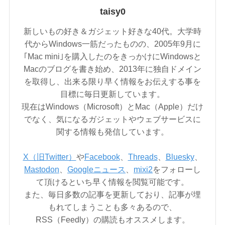
taisy0
新しいもの好き＆ガジェット好きな40代。大学時
代からWindows一筋だったものの、2005年9月に
｢Mac mini｣を購入したのをきっかけにWindowsと
Macのブログを書き始め、2013年に独自ドメイン
を取得し、出来る限り早く情報をお伝えする事を
目標に毎日更新しています。
現在はWindows（Microsoft）とMac（Apple）だけ
でなく、気になるガジェットやウェブサービスに
関する情報も発信しています。
X（旧Twitter）
や
Facebook
、
Threads
、
Bluesky
、
Mastodon
、
Googleニュース
、
mixi2
をフォローし
て頂けるといち早く情報を閲覧可能です。
また、毎日多数の記事を更新しており、記事が埋
もれてしまうことも多々あるので、
RSS（Feedly）の購読もオススメします。