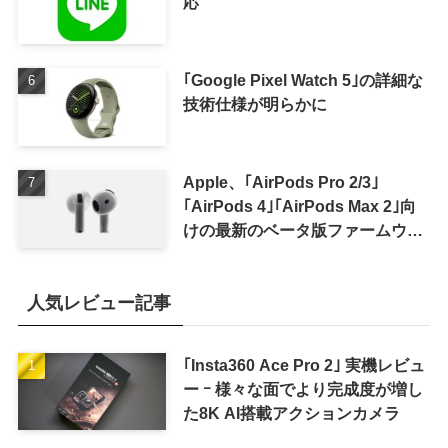
応
｢Google Pixel Watch 5｣の詳細な
技術仕様が明らかに
Apple、｢AirPods Pro 2/3｣
｢AirPods 4｣｢AirPods Max 2｣向
けの最新のベータ版ファームウェ
ア｢9A5336b｣を提供開始
人気レビュー記事
｢Insta360 Ace Pro 2｣ 実機レビュ
ー ｰ 様々な面でより完成度が増し
た8K AI搭載アクションカメラ