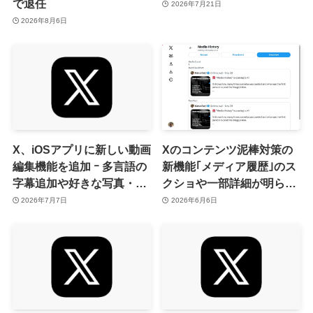
で退任
2026年7月21日
2026年8月6日
X、iOSアプリに新しい動画
Xのコンテンツ泥棒対策の
編集機能を追加 ｰ 多言語の
新機能｢メディア履歴｣のス
字幕追加や好きな写真・動
クショや一部詳細が明らか
画・ポストを背景として利
に
2026年7月7日
2026年6月6日
用出来る機能など