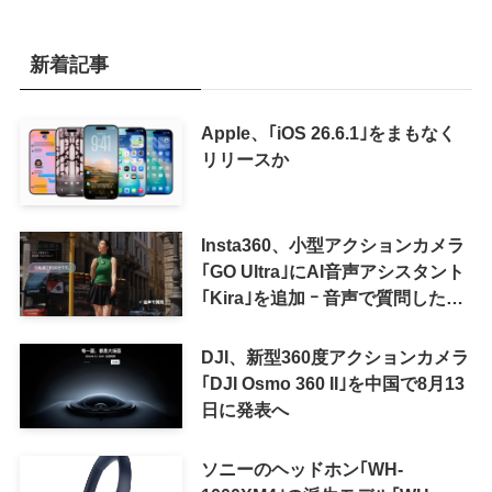
新着記事
Apple、｢iOS 26.6.1｣をまもなく
リリースか
Insta360、小型アクションカメラ
｢GO Ultra｣にAI音声アシスタント
｢Kira｣を追加 ｰ 音声で質問した
り、リアルタイム翻訳などが利用
可能に
DJI、新型360度アクションカメラ
｢DJI Osmo 360 II｣を中国で8月13
日に発表へ
ソニーのヘッドホン｢WH-