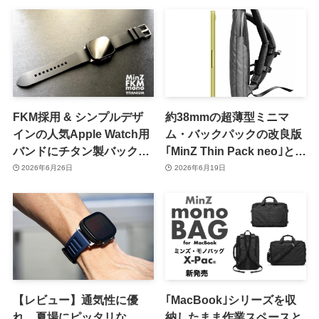
26」発売
FKM採用 & シンプルデザ
約38mmの超薄型ミニマ
インの人気Apple Watch用
ム・バックパックの改良版
バンドにチタン製バックル
｢MinZ Thin Pack neo｣と
を採用したSPモデル
｢MinZ Thin Pack Pro｣が登
2026年6月26日
2026年6月19日
「MinZ FKM mono
場
TITANIUM」が登場
【レビュー】通気性に優
｢MacBook｣シリーズを収
れ、夏場にピッタリな
納したまま作業スペースと