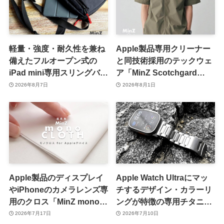
軽量・強度・耐久性を兼ね
Apple製品専用クリーナー
備えたフルオープン式の
と同技術採用のテックウェ
iPad mini専用スリングバッ
ア「MinZ Scotchgard
グ「MinZ SLING mini for
Shirts」発売
2026年8月7日
2026年8月1日
iPad mini」発売
Apple製品のディスプレイ
Apple Watch Ultraにマッ
やiPhoneのカメラレンズ専
チするデザイン・カラーリ
用のクロス「MinZ mono
ングが特徴の専用チタニウ
CLOTH」発売
ムバンド「MinZ TITANIUM
2026年7月17日
2026年7月10日