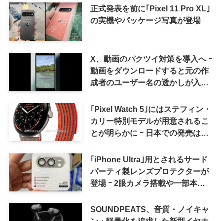
正式発表を前に｢Pixel 11 Pro XL｣
の実機やパッケージ写真が登場
X、動画のパクツイ対策を導入へ ｰ
動画をダウンロードすると元の作
成者のユーザー名の透かしが入る
ように
｢Pixel Watch 5｣にはステフィン・
カリー特別モデルが用意されるこ
とが明らかに ｰ 日本での発売は期
待しない方が良さそう
｢iPhone Ultra｣用とされるサード
パーティ製レンズプロテクターが
登場 ｰ 2眼カメラ搭載や一部本体
カラーを示唆
SOUNDPEATS、音質・ノイキャ