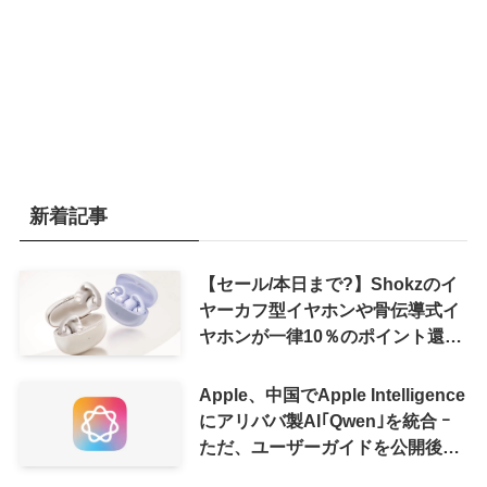
新着記事
【セール/本日まで?】Shokzのイ
ヤーカフ型イヤホンや骨伝導式イ
ヤホンが一律10％のポイント還元
に
Apple、中国でApple Intelligence
にアリババ製AI｢Qwen｣を統合 ｰ
ただ、ユーザーガイドを公開後に
削除