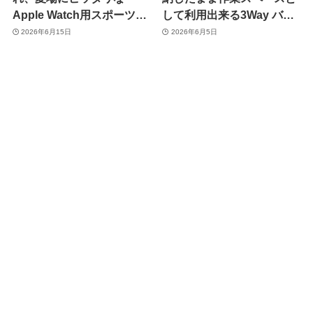
Apple Watch用スポーツバ
して利用出来る3Way バッ
ンド｢MinZ FKM mono
グ『MinZ mono BAG for
2026年6月15日
2026年6月5日
Sport Band｣
MacBook』登場