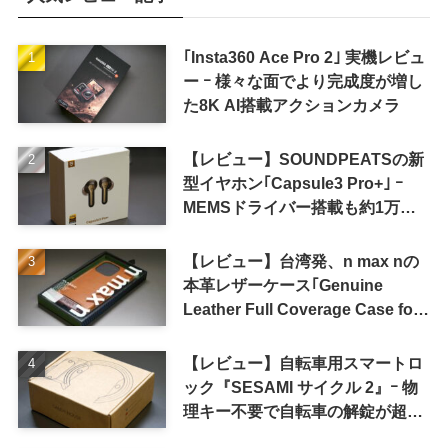
｢Insta360 Ace Pro 2｣ 実機レビュ
ー ｰ 様々な面でより完成度が増し
た8K AI搭載アクションカメラ
【レビュー】SOUNDPEATSの新
型イヤホン｢Capsule3 Pro+｣ ｰ
MEMSドライバー搭載も約1万円
の高コスパが特徴
【レビュー】台湾発、n max nの
本革レザーケース｢Genuine
Leather Full Coverage Case for
iPhone 16 Pro｣
【レビュー】自転車用スマートロ
ック『SESAMI サイクル 2』ｰ 物
理キー不要で自転車の解錠が超簡
単に