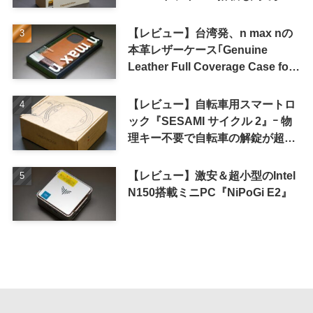
の高コスパが特徴
【レビュー】台湾発、n max nの
本革レザーケース｢Genuine
Leather Full Coverage Case for
iPhone 16 Pro｣
【レビュー】自転車用スマートロ
ック『SESAMI サイクル 2』ｰ 物
理キー不要で自転車の解錠が超簡
単に
【レビュー】激安＆超小型のIntel
N150搭載ミニPC『NiPoGi E2』