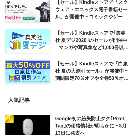
【セール】Kindleストアで「スク
ウェア・エニックス電子書籍セー
ル」が開催中 ｰ コミックやゲーム
関連書籍などが最大50％オフに
【セール】Kindleストアで｢集英
社 夏デジ2026｣のセールが開催中
ｰ マンガや写真集など1,000冊以上
が30％ポイント還元に
【セール】Kindleストアで「白泉
社 夏の大割引セール」が開催中 ｰ
期間限定70％オフや全巻50％オフ
など
人気記事
Google初の紛失防止タグ｢Pixel
Tag｣の価格情報が明らかに ｰ 8月
13日に発表へ