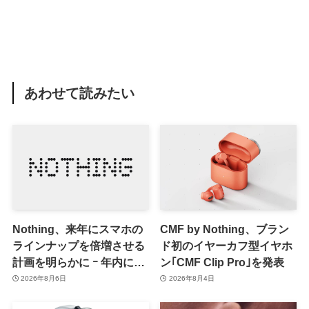
あわせて読みたい
Nothing、来年にスマホの
CMF by Nothing、ブラン
ラインナップを倍増させる
ド初のイヤーカフ型イヤホ
計画を明らかに ｰ 年内には
ン｢CMF Clip Pro｣を発表
更なる新製品も投入へ
2026年8月6日
2026年8月4日