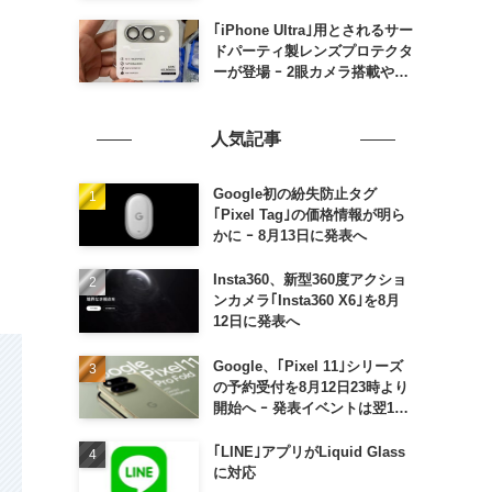
の発売は期待しない方が良さそ
う
｢iPhone Ultra｣用とされるサー
ドパーティ製レンズプロテクタ
ーが登場 ｰ 2眼カメラ搭載や一
部本体カラーを示唆
人気記事
Google初の紛失防止タグ
｢Pixel Tag｣の価格情報が明ら
かに ｰ 8月13日に発表へ
Insta360、新型360度アクショ
ンカメラ｢Insta360 X6｣を8月
12日に発表へ
Google、｢Pixel 11｣シリーズ
の予約受付を8月12日23時より
開始へ ｰ 発表イベントは翌13
日午前7時〜
｢LINE｣アプリがLiquid Glass
に対応