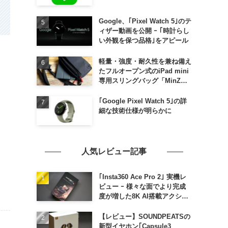
Google、｢Pixel Watch 5｣のテ
ィザー動画を公開 ｰ ｢時計らし
い外観を保つ品格｣をアピール
軽量・強度・耐久性を兼ね備え
たフルオープン式のiPad mini
専用スリングバッグ「MinZ
SLING mini for iPad mini」
発売
｢Google Pixel Watch 5｣の詳
細な技術仕様が明らかに
人気レビュー記事
｢Insta360 Ace Pro 2｣ 実機レ
ビュー ｰ 様々な面でより完成
度が増した8K AI搭載アクショ
ンカメラ
【レビュー】SOUNDPEATSの
新型イヤホン｢Capsule3