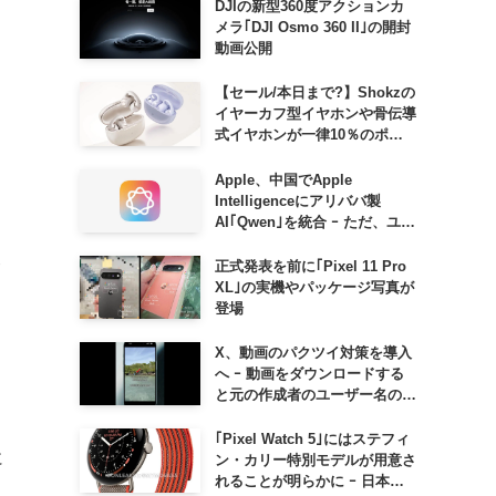
DJIの新型360度アクションカ
メラ｢DJI Osmo 360 II｣の開封
動画公開
【セール/本日まで?】Shokzの
イヤーカフ型イヤホンや骨伝導
式イヤホンが一律10％のポイ
ント還元に
Apple、中国でApple
Intelligenceにアリババ製
AI｢Qwen｣を統合 ｰ ただ、ユー
ザーガイドを公開後に削除
ト
正式発表を前に｢Pixel 11 Pro
XL｣の実機やパッケージ写真が
登場
X、動画のパクツイ対策を導入
へ ｰ 動画をダウンロードする
と元の作成者のユーザー名の透
かしが入るように
｢Pixel Watch 5｣にはステフィ
に
ン・カリー特別モデルが用意さ
れることが明らかに ｰ 日本で