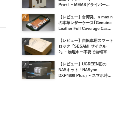
Pro+｣ ｰ MEMSドライバー搭
載も約1万円の高コスパが特徴
【レビュー】台湾発、n max n
の本革レザーケース｢Genuine
Leather Full Coverage Case
for iPhone 16 Pro｣
【レビュー】自転車用スマート
ロック『SESAMI サイクル
2』ｰ 物理キー不要で自転車の
解錠が超簡単に
【レビュー】UGREEN初の
NASキット「NASync
DXP4800 Plus」ｰ スマホ時代
に合わせた設計で、写真や動画
によるスマホの容量圧迫問題も
解決