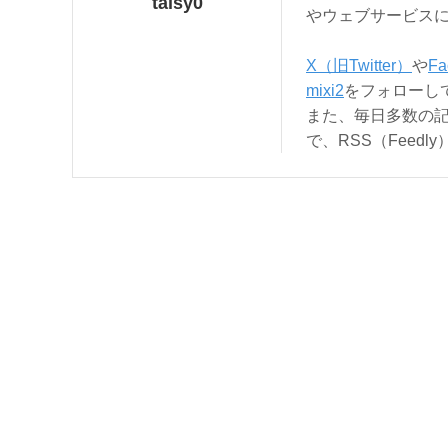
taisy0
やウェブサービス
X（旧Twitter）
や
Fa
mixi2
をフォローし
また、毎日多数の
で、RSS（Feed