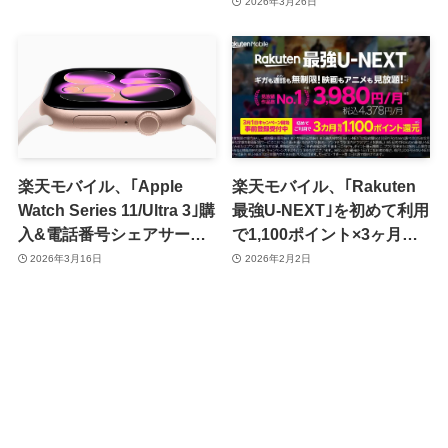
グサービスに対応
2026年3月26日
楽天モバイル、｢Apple
楽天モバイル、｢Rakuten
Watch Series 11/Ultra 3｣購
最強U-NEXT｣を初めて利用
入&電話番号シェアサービ
で1,100ポイント×3ヶ月間
ス加入で1万ポイントを還
還元するキャンペーンを開
2026年3月16日
2026年2月2日
元するキャンペーンを開始
催へ