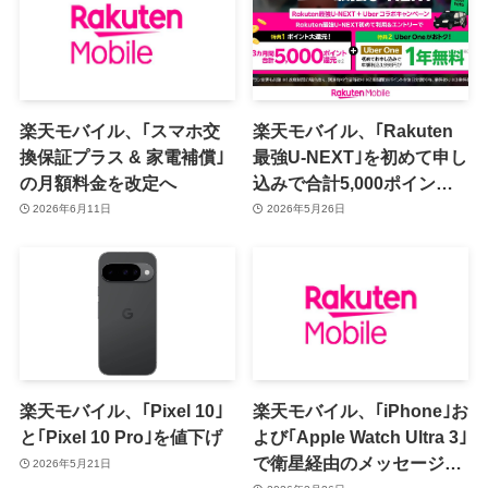
楽天モバイル、｢スマホ交
楽天モバイル、｢Rakuten
換保証プラス & 家電補償｣
最強U-NEXT｣を初めて申し
の月額料金を改定へ
込みで合計5,000ポイント
還元と｢Uber One｣が1年間
2026年6月11日
2026年5月26日
無料になるキャンペーンを
実施へ
楽天モバイル、｢Pixel 10｣
楽天モバイル、｢iPhone｣お
と｢Pixel 10 Pro｣を値下げ
よび｢Apple Watch Ultra 3｣
で衛星経由のメッセージン
2026年5月21日