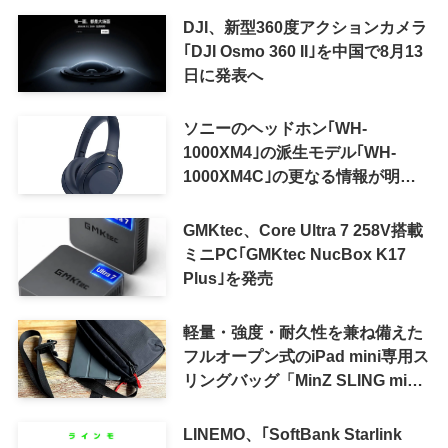
DJI、新型360度アクションカメラ
｢DJI Osmo 360 II｣を中国で8月13
日に発表へ
ソニーのヘッドホン｢WH-
1000XM4｣の派生モデル｢WH-
1000XM4C｣の更なる情報が明ら
かに
GMKtec、Core Ultra 7 258V搭載
ミニPC｢GMKtec NucBox K17
Plus｣を発売
軽量・強度・耐久性を兼ね備えた
フルオープン式のiPad mini専用ス
リングバッグ「MinZ SLING mini
for iPad mini」発売
LINEMO、｢SoftBank Starlink