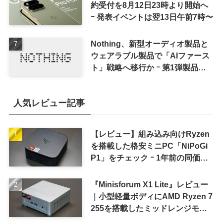
約受付を8月12日23時より開始へ
ｰ 発表イベントは翌13日午前7時〜
Nothing、新型オーディオ製品と
ウェアラブル製品で「AIファース
ト」戦略へ移行か ｰ 第1弾製品は
8〜9月に順次発表との情報
人気レビュー記事
【レビュー】組み込み向けRyzen
を搭載した格安ミニPC「NiPoGi
P1」をチェック ｰ 1年前の同価格
帯モデルより高性能
『Minisforum X1 Lite』レビュー
｜小型軽量ボディにAMD Ryzen 7
255を搭載したミッドレンジモデ
ル