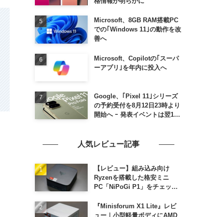
格情報が明らかに
Microsoft、8GB RAM搭載PC
での｢Windows 11｣の動作を改
善へ
Microsoft、Copilotの｢スーパ
ーアプリ｣を年内に投入へ
Google、｢Pixel 11｣シリーズ
の予約受付を8月12日23時より
開始へ ｰ 発表イベントは翌13
日午前7時〜
人気レビュー記事
【レビュー】組み込み向け
Ryzenを搭載した格安ミニ
PC「NiPoGi P1」をチェック
ｰ 1年前の同価格帯モデルより
高性能
『Minisforum X1 Lite』レビ
ュー｜小型軽量ボディにAMD