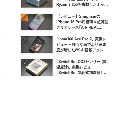
Ryzen 7 255を搭載したミッド
レンジモデル
【レビュー】Simplismの
iPhone 16 Pro用極薄＆超薄型
クリアケース｢AIR-REAL
INVISIBLE｣
｢Insta360 Ace Pro 2｣ 実機レ
ビュー ｰ 様々な面でより完成
度が増した8K AI搭載アクショ
ンカメラ
｢SwitchBot CO2センサー (温
湿度計)｣ 実機レビュー ｰ
｢SwitchBot 気化式加湿器｣と
の連携でオートメーション化が
便利