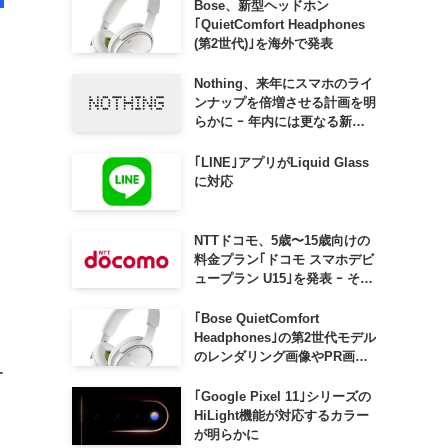
Bose、新型ヘッドホン
｢QuietComfort Headphones
(第2世代)｣を海外で発表
Nothing、来年にスマホのライ
ンナップを倍増させる計画を明
らかに ｰ 年内には更なる新製
品も投入へ
｢LINE｣アプリがLiquid Glass
自
に対応
NTTドコモ、5歳〜15歳向けの
料金プラン｢ドコモ スマホデビ
ュープラン U15｣を発表 ｰ その
家族がおトクになる｢ドコモ 親
子割｣も
｢Bose QuietComfort
Headphones｣の第2世代モデル
のレンダリング画像やPR画像
ー
が流出 ｰ まもなく発表か
｢Google Pixel 11｣シリーズの
HiLight機能が対応するカラー
が明らかに