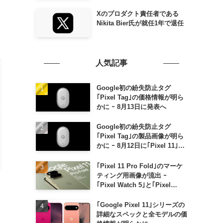
Xのプロダクト責任者である
Nikita Bier氏が就任1年で退任
人気記事
Google初の紛失防止タグ
｢Pixel Tag｣の価格情報が明ら
かに ｰ 8月13日に発表へ
Google初の紛失防止タグ
｢Pixel Tag｣の製品画像が明ら
かに ｰ 8月12日に｢Pixel 11｣な
どと一緒に発表か
｢Pixel 11 Pro Fold｣のマーケ
ティング用画像が流出 ｰ
｢Pixel Watch 5｣と｢Pixel
Buds Pro 2｣の新カラーの画像
も
｢Google Pixel 11｣シリーズの
詳細なスペックと全モデルの価