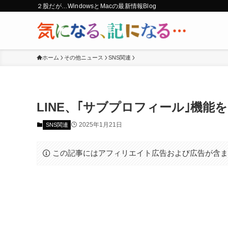
２股だが…WindowsとMacの最新情報Blog
ホーム
その他ニュース
SNS関連
LINE、｢サブプロフィール｣機能
2025年1月21日
SNS関連
この記事にはアフィリエイト広告および広告が含