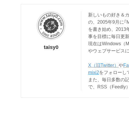
新しいもの好き＆ガ
の、2005年9月に｢
を書き始め、201
事を目標に毎日更
現在はWindows（
taisy0
やウェブサービス
X（旧Twitter）
や
Fa
mixi2
をフォローし
また、毎日多数の
で、RSS（Feed