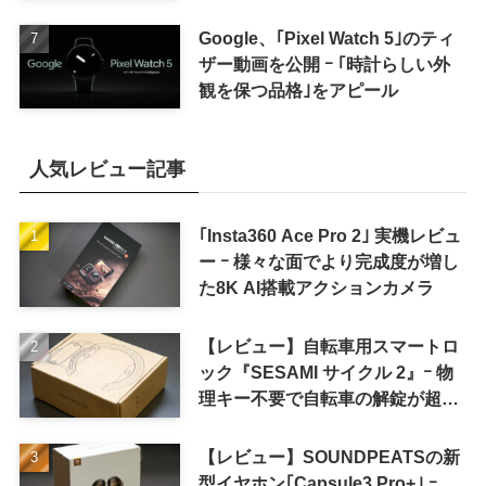
Google、｢Pixel Watch 5｣のティ
ザー動画を公開 ｰ ｢時計らしい外
観を保つ品格｣をアピール
人気レビュー記事
｢Insta360 Ace Pro 2｣ 実機レビュ
ー ｰ 様々な面でより完成度が増し
た8K AI搭載アクションカメラ
【レビュー】自転車用スマートロ
ック『SESAMI サイクル 2』ｰ 物
理キー不要で自転車の解錠が超簡
単に
【レビュー】SOUNDPEATSの新
型イヤホン｢Capsule3 Pro+｣ ｰ