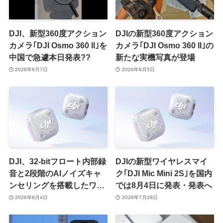
DJI、新型360度アクション
DJIの新型360度アクション
カメラ｢DJI Osmo 360 II｣を
カメラ｢DJI Osmo 360 II｣の
中国で急遽本日発表??
新たな実機写真が登場
2026年8月7日
2026年8月5日
DJI、32-bitフロート内部録
DJIの新型ワイヤレスマイ
音と2段階のAIノイズキャ
ク｢DJI Mic Mini 2S｣を国内
ンセリングを搭載したワイ
では8月4日に発表・発表へ
ヤレスマイク｢DJI Mic Mini
2026年8月4日
2026年7月28日
2S｣を発売