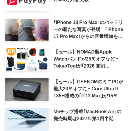
｢iPhone 18 Pro Max｣のバッテリ
ーの新たな写真が登場 ｰ ｢iPhone
17 Pro Max｣からの容量増加を確
認
【セール】NOMAD製Apple
Watchバンドが25％オフなど ｰ
TokyoToolが｢2026 夏割
SUMMER SALE｣を開催中
【セール】GEEKOMのミニPCが
最大23％オフに ｰ Core Ultra 9
185H搭載の｢IT13 Max｣が15％オ
フなど
M6チップ搭載｢MacBook Air｣の
発売時期は2027年第1四半期