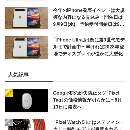
今年のiPhone発表イベントは大規
模な内容になる見込み ｰ 開催日は
9月9日(水)、予約受付開始日は9月
12日(土)の予想
｢iPhone Ultra｣は既に第3世代モデ
ルまで計画中 ｰ 早ければ2028年登
場でディスプレイが僅かに大型化
人気記事
Google初の紛失防止タグ｢Pixel
Tag｣の価格情報が明らかに ｰ 8月
13日に発表へ
｢Pixel Watch 5｣にはステフィン・
カリー特別モデルが用意されるこ