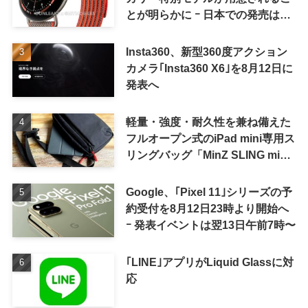
とが明らかに ｰ 日本での発売は期
待しない方が良さそう
Insta360、新型360度アクション
カメラ｢Insta360 X6｣を8月12日に
発表へ
軽量・強度・耐久性を兼ね備えた
フルオープン式のiPad mini専用ス
リングバッグ「MinZ SLING mini
for iPad mini」発売
Google、｢Pixel 11｣シリーズの予
約受付を8月12日23時より開始へ
ｰ 発表イベントは翌13日午前7時〜
｢LINE｣アプリがLiquid Glassに対
応