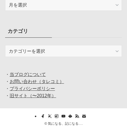
ア
ー
カ
イ
ブ
カテゴリ
カ
テ
ゴ
リ
・
当ブログについて
・
お問い合わせ（タレコミ）
・
プライバシーポリシー
・
旧サイト（〜2012年）
©
気になる、記になる….